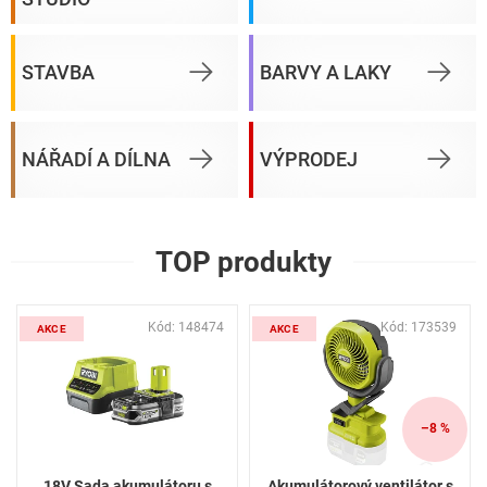
STAVBA
BARVY A LAKY
NÁŘADÍ A DÍLNA
VÝPRODEJ
TOP produkty
Kód:
148474
Kód:
173539
AKCE
AKCE
–8 %
18V Sada akumulátoru s
Akumulátorový ventilátor s