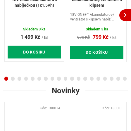
nabíječkou (1x1.5Ah)
klipsem
18V ONE+™ Akumulátorový
ventilátor s klipsem nabízí
přenosný zdroj chladivého
vzduchu.
Skladem
3 ks
Skladem
3 ks
1 499 Kč
799 Kč
870 Kč
/ ks
/ ks
DO KOŠÍKU
DO KOŠÍKU
Novinky
Kód:
180014
Kód:
180011