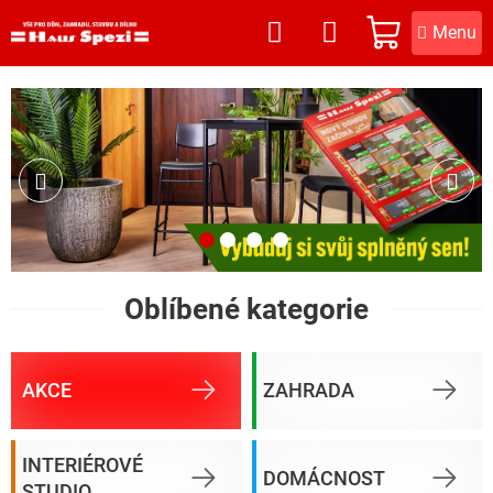
Přejít
na
NÁKUPNÍ
obsah
KOŠÍK
Předchozí
Násl
Oblíbené kategorie
AKCE
ZAHRADA
INTERIÉROVÉ
DOMÁCNOST
STUDIO