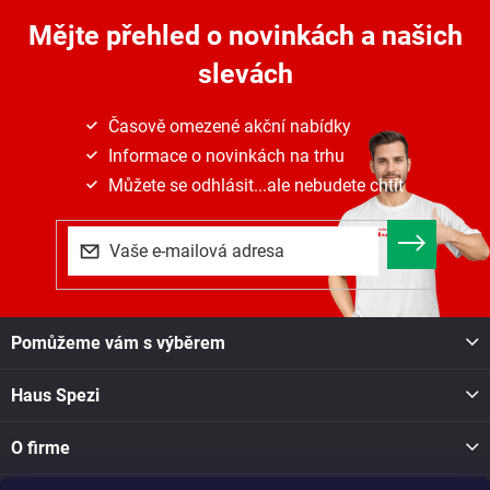
Mějte přehled o novinkách
a našich
slevách
Časově omezené akční nabídky
Informace o novinkách na trhu
Můžete se odhlásit...ale nebudete chtít
Z
Pomůžeme vám s výběrem
á
p
Haus Spezi
a
t
í
O firme