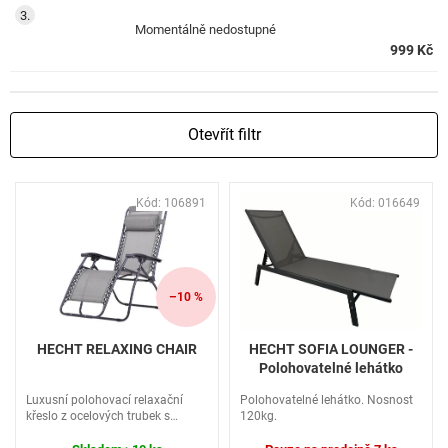
Momentálně nedostupné
999 Kč
Otevřít filtr
V
Kód:
106891
Kód:
016649
ý
p
i
s
p
–10 %
r
o
HECHT RELAXING CHAIR
HECHT SOFIA LOUNGER -
d
Polohovatelné lehátko
u
Luxusní polohovací relaxační
Polohovatelné lehátko. Nosnost
k
křeslo z ocelových trubek s
120kg.
t
plátěnou výplní. Vhodné pro