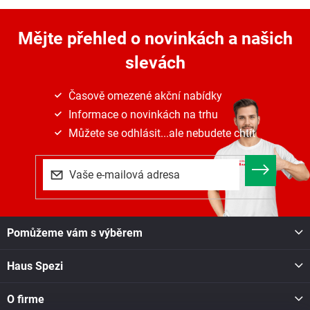
l
á
Mějte přehled o novinkách
a našich
d
a
slevách
c
í
p
Časově omezené akční nabídky
r
Informace o novinkách na trhu
v
k
Můžete se odhlásit...ale nebudete chtít
y
v
ý
p
i
s
Z
u
Pomůžeme vám s výběrem
á
p
Haus Spezi
a
t
í
O firme