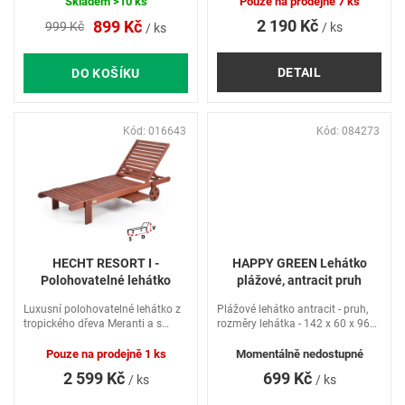
ů
zahradní kryté plochy a interiéry.
Skladem
>10 ks
Pouze na prodejně
7 ks
Nevhodné pro použití ve vlhkém
2 190 Kč
899 Kč
999 Kč
/ ks
/ ks
prostředí. Nosnost 120kg.
DETAIL
DO KOŠÍKU
Kód:
016643
Kód:
084273
HECHT RESORT I -
HAPPY GREEN Lehátko
Polohovatelné lehátko
plážové, antracit pruh
Luxusní polohovatelné lehátko z
Plážové lehátko antracit - pruh,
tropického dřeva Meranti a s
rozměry lehátka - 142 x 60 x 96
poličkou na časopisy. Nosnost
cm, kovová konstrukce s
100kg.
plastovými doplňky, různé barvy
Pouze na prodejně
1 ks
Momentálně nedostupné
textilních výplní. Lehátko lze
2 599 Kč
699 Kč
/ ks
/ ks
nastavit do dvou poloh...