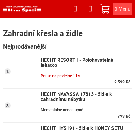
Přejít
na
NÁKUPNÍ
obsah
KOŠÍK
Zahradní křesla a židle
Nejprodávanější
HECHT RESORT I - Polohovatelné
lehátko
Pouze na prodejně
1 ks
2 599 Kč
HECHT NAVASSA 17813 - židle k
zahradnímu nábytku
Momentálně nedostupné
799 Kč
HECHT HYS191 - židle k HONEY SETU