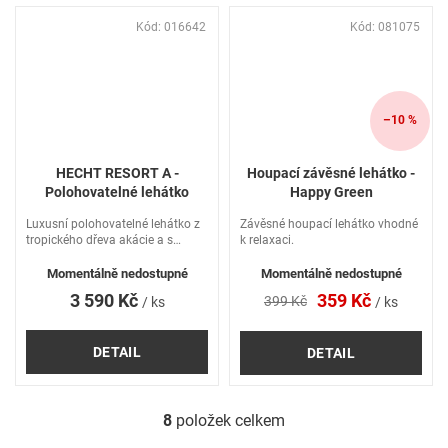
Kód:
016642
Kód:
081075
–10 %
HECHT RESORT A -
Houpací závěsné lehátko -
Polohovatelné lehátko
Happy Green
Luxusní polohovatelné lehátko z
Závěsné houpací lehátko vhodné
tropického dřeva akácie a s
k relaxaci.
poličkou na časopisy. Nosnost
200kg.
Momentálně nedostupné
Momentálně nedostupné
3 590 Kč
359 Kč
399 Kč
/ ks
/ ks
DETAIL
DETAIL
8
položek celkem
O
v