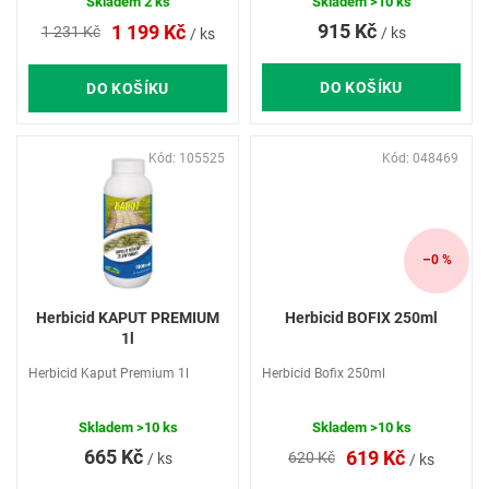
ů
koncentrátu, určený k likvidaci
Skladem
2 ks
Skladem
>10 ks
nežádoucích jednoletých plevelů
915 Kč
1 199 Kč
1 231 Kč
/ ks
/ ks
a mechu na nezemědělské...
DO KOŠÍKU
DO KOŠÍKU
Kód:
105525
Kód:
048469
–0 %
Herbicid KAPUT PREMIUM
Herbicid BOFIX 250ml
1l
Herbicid Kaput Premium 1l
Herbicid Bofix 250ml
Skladem
>10 ks
Skladem
>10 ks
665 Kč
619 Kč
620 Kč
/ ks
/ ks