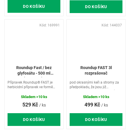
DO KOŠÍKU
DO KOŠÍKU
Kód:
169991
Kód:
144037
Roundup Fast / bez
Roundup FAST 3l
glyfosátu - 500 ml
rozprašovač
koncentrát
Přípravek Roundup® FAST je
pod okrasnými keři a stromy za
herbicidní přípravek ve formě
předpokladu, že jsou již
koncentrátu, určený k likvidaci
hlubokokořenící s dřevitou kůrou
nežádoucích jednoletých plevelů
při přípravě záhonů na výsadbu a
Skladem
>10 ks
Skladem
>10 ks
a mechu na nezemědělské půdě
výsev okrasných rostlin, ovoce a
529 Kč
499 Kč
/ ks
/ ks
zeleniny kolem..
DO KOŠÍKU
DO KOŠÍKU