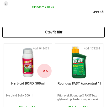
Skladem
>10 ks
499 Kč
Otevřít filtr
V
Kód:
048471
Kód:
171261
ý
p
i
s
p
–2 %
r
o
Herbicid BOFIX 500ml
Roundup FAST koncentrát 1l
d
u
Herbicid Bofix 500ml
Přípravek Roundup® FAST bez
k
glyfosátu je herbicidní přípravek
t
ve formě emulgovatelného