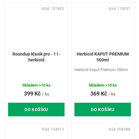
Kód:
107483
Kód:
110057
Roundup klasik pro - 1 l -
Herbicid KAPUT PREMIUM
herbicid
500ml
Herbicid Kaput Premium 500ml
Skladem
>10 ks
Skladem
>10 ks
399 Kč
369 Kč
/ ks
/ ks
DO KOŠÍKU
DO KOŠÍKU
Kód:
134913
Kód:
006588