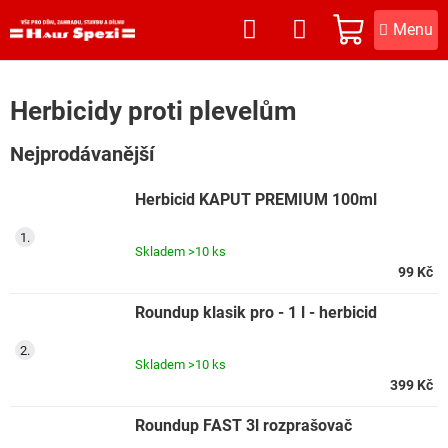
Přejít
na
NÁKUPNÍ
obsah
KOŠÍK
Herbicidy proti plevelům
Nejprodávanější
Herbicid KAPUT PREMIUM 100ml
Skladem
>10 ks
99 Kč
Roundup klasik pro - 1 l - herbicid
Skladem
>10 ks
399 Kč
Roundup FAST 3l rozprašovač