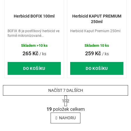
Herbicid BOFIX 100ml
Herbicid KAPUT PREMIUM
250ml
BOFIX ® je postřikový herbicid ve
Herbicid Kaput Premium 250ml
formě mikronizované
suspoemulze k hubení
dvouděložných jednoletých a
Skladem
>10 ks
Skladem
10 ks
vytrvalých plevelů v trávnících.
265 Kč
259 Kč
/ ks
/ ks
DO KOŠÍKU
DO KOŠÍKU
NAČÍST 7 DALŠÍCH
S
1
2
t
O
r
19
položek celkem
v
á
l
n
NAHORU
k
á
o
d