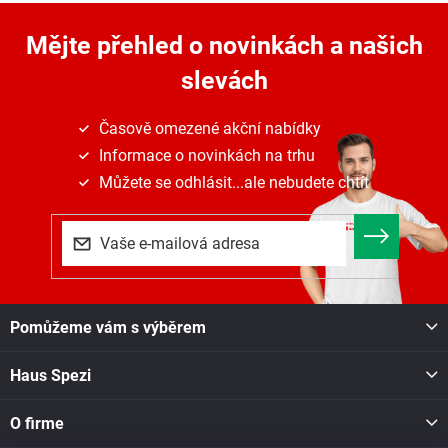
v
a
á
c
n
Mějte přehled o novinkách
a našich
í
í
p
slevách
r
v
k
Časově omezené akční nabídky
y
Informace o novinkách na trhu
v
ý
Můžete se odhlásit...ale nebudete chtít
p
i
s
u
Z
Pomůžeme vám s výběrem
á
p
Haus Spezi
a
t
í
O firme