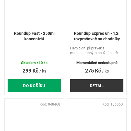
Roundup Fast - 250ml
Roundup Expres 6h - 1,2l
koncentrát
rozprašovač na chodníky
Herbicidní přípravek s
mnohostranným použitím určený
k okamžité aplikaci bez ředění,
rychlý účinek ( 6 hodin ).
Skladem
>10 ks
Momentálně nedostupné
299 Kč
275 Kč
/ ks
/ ks
DO KOŠÍKU
DETAIL
Kód:
048468
Kód:
106560