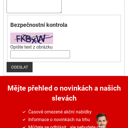
Bezpečnostní kontrola
Opište text z obrázku
ODESLAT
Mějte přehled o novinkách
a našich
slevách
Časově omezené akční nabídky
Informace o novinkách na trhu
Můžete se odhlásit...ale nebudete chtít