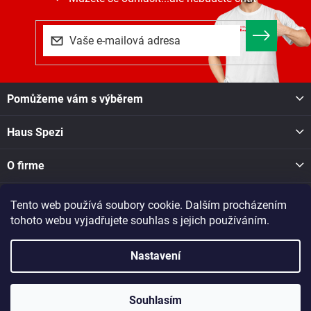
Z
Pomůžeme vám s výběrem
á
p
Haus Spezi
a
t
í
O firme
Tento web používá soubory cookie. Dalším procházením
Facebook
tohoto webu vyjadřujete souhlas s jejich používáním.
Nastavení
Copyright 2026
Haus Spezi shop
. Všechna práva vyhrazena.
Při nákupu v naší pobočce v Novém Městě na Moravě, Soškova
1550, se o dostupnosti zboží informujte na tel. čísle: 605 028 731
Souhlasím
nebo dotaz zašlete na e-mail: nmesto@raj-dreva.cz