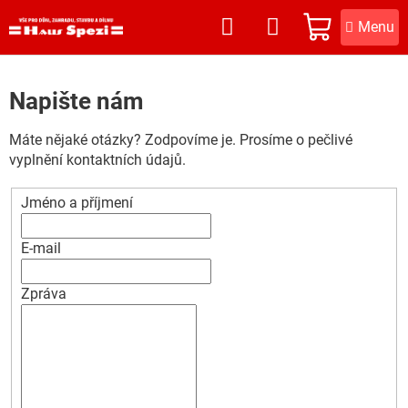
Přejít
na
NÁKUPNÍ
obsah
KOŠÍK
Napište nám
Máte nějaké otázky? Zodpovíme je. Prosíme o pečlivé
vyplnění kontaktních údajů.
Jméno a příjmení
E-mail
Zpráva