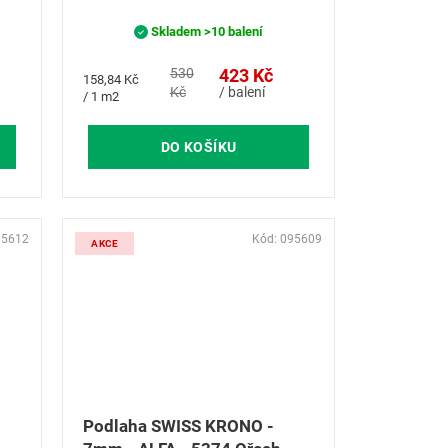
Skladem
>10 balení
530
423 Kč
Měrná
158,84 Kč
Kč
/ balení
cena:
/ 1 m2
DO KOŠÍKU
95612
Kód:
095609
AKCE
Podlaha SWISS KRONO -