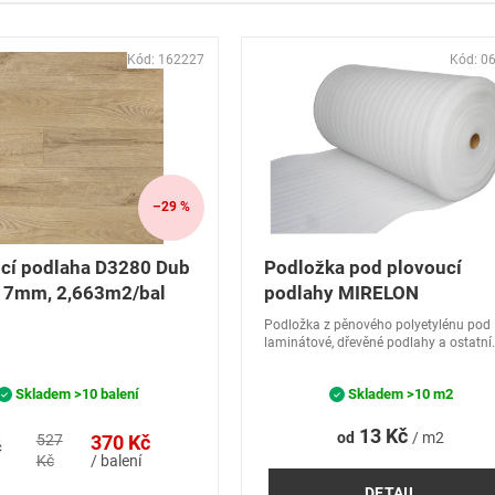
Kód:
162227
Kód:
0
–29 %
cí podlaha D3280 Dub
Podložka pod plovoucí
k 7mm, 2,663m2/bal
podlahy MIRELON
Podložka z pěnového polyetylénu pod
laminátové, dřevěné podlahy a ostatní
podlahové krytiny.
Skladem
>10 balení
Skladem
>10 m2
13 Kč
od
/ m2
527
370 Kč
č
Kč
/ balení
DETAIL