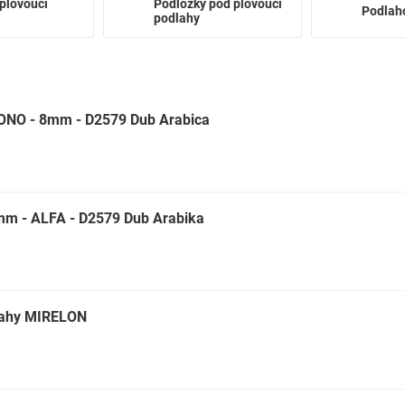
plovoucí
Podložky pod plovouci
Podlaho
podlahy
NO - 8mm - D2579 Dub Arabica
m - ALFA - D2579 Dub Arabika
lahy MIRELON