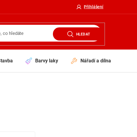
Přihlášení
HLEDAT
Stavba
Barvy laky
Nářadí a dílna
V