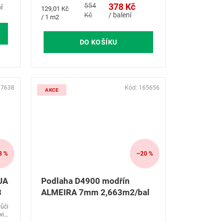
554
378 Kč
í
Měrná
129,01 Kč
Kč
/ balení
cena:
/ 1 m2
DO KOŠÍKU
37638
Kód:
165656
AKCE
8 %
–20 %
UA
Podlaha D4900 modřín
8
ALMEIRA 7mm 2,663m2/bal
ůči
wiss