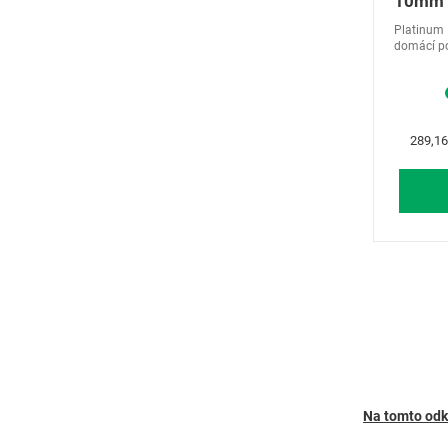
10mm 
Hadri
Platinum M
MARS 
domácí po
Efekt hlu
struktury
Měrná
289,16
cena:
Na tomto odk