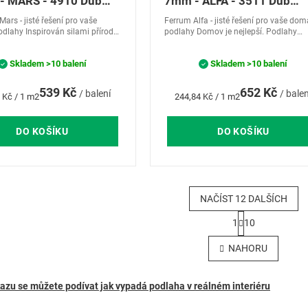
- MARS - 4910 Dub
7mm - ALFA - 3511 Dub
an - VÝPRODEJ ŘADY
Bachus
ars - jisté řešení pro vaše
Ferrum Alfa - jisté řešení pro vaše dom
ZA VÝHODNÉ CENY
dlahy Inspirován silami přírody.
podlahy Domov je nejlepší. Podlahy
boce kartáčované a naolejované
kolekce Ferrum ALFA zachytí atmosfér
 dřeva dodává dynamický efekt...
rekreacea odpočinku, vytvoří Váš sen o
Skladem
>10 balení
Skladem
>10 balení
domově...
539 Kč
652 Kč
/ balení
/ balen
Měrná
 Kč / 1 m2
244,84 Kč / 1 m2
cena:
DO KOŠÍKU
DO KOŠÍKU
NAČÍST 12 DALŠÍCH
S
1
10
t
O
r
v
NAHORU
á
l
n
á
k
d
o
azu se můžete podívat jak vypadá podlaha v reálném interiéru
a
v
c