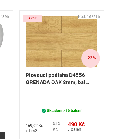
64396
Kód:
162216
AKCE
–22 %
Plovoucí podlaha D4556
GRENADA OAK 8mm, bal
2,899m2
Skladem
>10 balení
635
490 Kč
Měrná
169,02 Kč
Kč
/ balení
cena:
/ 1 m2