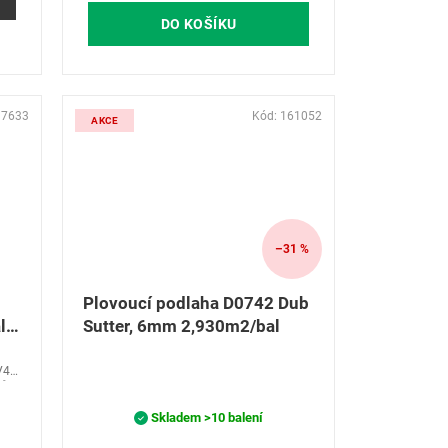
DO KOŠÍKU
37633
Kód:
161052
AKCE
–31 %
Plovoucí podlaha D0742 Dub
l)
Sutter, 6mm 2,930m2/bal
V4
ůči
Skladem
>10 balení