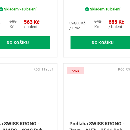
Krono Aurum Volo.
Skladem
>10 balení
Skladem
10 balení
683
563 Kč
842
685 Kč
Měrná
č
324,80 Kč
Kč
/ balení
Kč
/ balení
cena:
/ 1 m2
DO KOŠÍKU
DO KOŠÍKU
Kód:
119381
Kód:
0
AKCE
ha SWISS KRONO -
Podlaha SWISS KRONO -