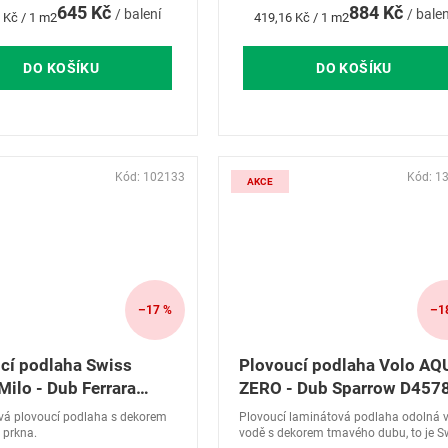
645 Kč
884 Kč
/ balení
/ balen
Měrná
 Kč / 1 m2
419,16 Kč / 1 m2
cena:
DO KOŠÍKU
DO KOŠÍKU
Kód:
102133
Kód:
1
AKCE
–17 %
–1
cí podlaha Swiss
Plovoucí podlaha Volo AQ
Milo - Dub Ferrara
ZERO - Dub Sparrow D457
á plovoucí podlaha s dekorem
Plovoucí laminátová podlaha odolná v
 prkna.
vodě s dekorem tmavého dubu, to je S