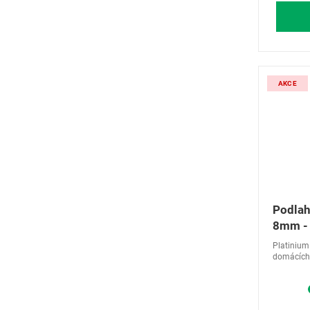
AKCE
Podla
8mm -
Cracov
Platinium 
domácích,
podlahy 
interiérů Domov bude ještě lepší. Podlahy
kolekce Pl