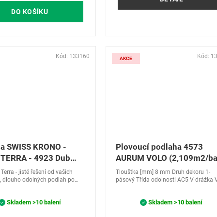
DO KOŠÍKU
Kód:
133160
Kód:
1
AKCE
ha SWISS KRONO -
Plovoucí podlaha 4573
 TERRA - 4923 Dub
AURUM VOLO (2,109m2/ba
ia
AC5 33
Terra - jisté řešení od vašich
Tloušťka [mm] 8 mm Druh dekoru 1-
 dlouho odolných podlah po
pásový Třída odolnosti AC5 V-drážka 
do extrémně namáhaných
Plovoucí laminátová podlaha odolná v
vodě s dekorem dubu, to je...
Skladem
>10 balení
Skladem
>10 balení
atinium Terra...