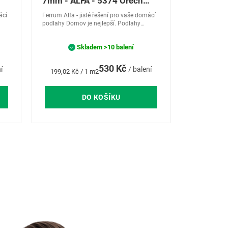
7mm - ALFA - 5374 Ořech
Metaxa
ácí
Ferrum Alfa - jisté řešení pro vaše domácí
podlahy Domov je nejlepší. Podlahy
u
kolekce Ferrum ALFA zachytí atmosféru
rekreacea odpočinku, vytvoří Váš sen o
Skladem
>10 balení
domově...
530 Kč
í
/ balení
Měrná
199,02 Kč / 1 m2
cena:
DO KOŠÍKU