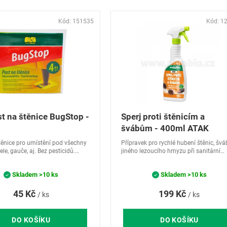
Kód:
151535
Kód:
1
t na štěnice BugStop -
Sperj proti štěnicím a
švábům - 400ml ATAK
těnice pro umístění pod všechny
Přípravek pro rychlé hubení štěnic, švá
le, gauče, aj. Bez pesticidů.
jiného lezoucího hmyzu při sanitární
nně lepící podložka.
hygieně.
Skladem
>10 ks
Skladem
>10 ks
45 Kč
199 Kč
/ ks
/ ks
DO KOŠÍKU
DO KOŠÍKU