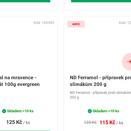
Kód:
165393
Kód:
1
AKCE
–8
al na mravence -
ND Ferramol - přípravek pr
át 100g evergreen
slimákům 200 g
ND Ferramol - přípravek proti slimáků
200 g
Skladem
>10 ks
Skladem
>10 ks
125 Kč
115 Kč
125 Kč
/ ks
/ ks