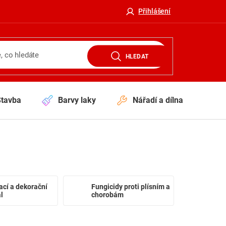
Přihlášení
HLEDAT
Stavba
Barvy laky
Nářadí a dílna
V
cí a dekorační
Fungicidy proti plísním a
l
chorobám