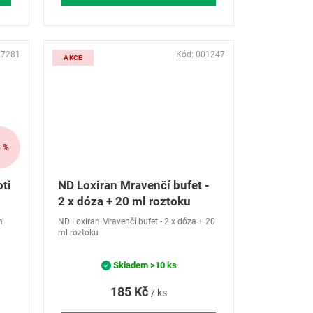
27281
Kód:
001247
AKCE
 %
oti
ND Loxiran Mravenčí bufet -
2 x dóza + 20 ml roztoku
m
ND Loxiran Mravenčí bufet - 2 x dóza + 20
ml roztoku
Skladem
>10 ks
185 Kč
/ ks