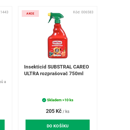
21443
Kód:
006583
AKCE
Insekticid SUBSTRAL CAREO
ULTRA rozprašovač 750ml
bů a
Skladem
>10 ks
205 Kč
/ ks
DO KOŠÍKU