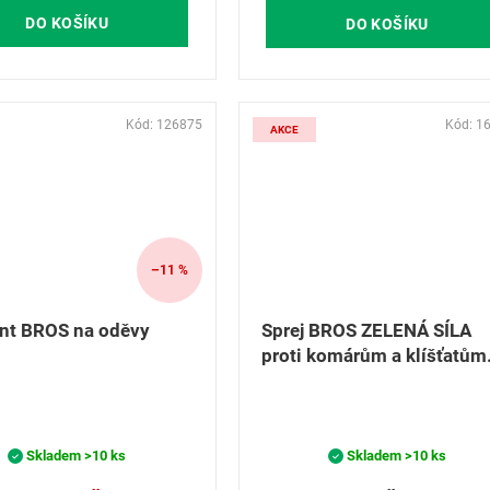
DO KOŠÍKU
DO KOŠÍKU
Kód:
126875
Kód:
1
AKCE
–11 %
nt BROS na oděvy
Sprej BROS ZELENÁ SÍLA
proti komárům a klíšťatům
90ml
Skladem
>10 ks
Skladem
>10 ks