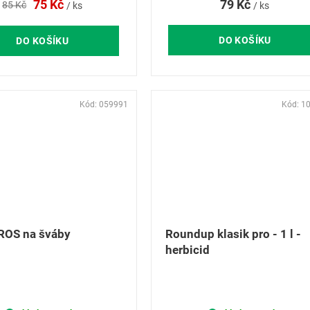
79 Kč
75 Kč
85 Kč
/ ks
/ ks
DO KOŠÍKU
DO KOŠÍKU
Kód:
059991
Kód:
1
ROS na šváby
Roundup klasik pro - 1 l -
herbicid