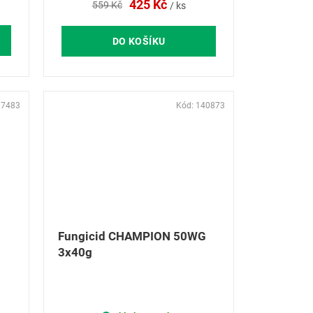
425 Kč
559 Kč
/ ks
DO KOŠÍKU
07483
Kód:
140873
Fungicid CHAMPION 50WG
3x40g