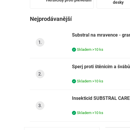
desky
Nejprodávanější
Substral na mravence - gra
Skladem
>10 ks
Sperj proti štěnicím a švá
Skladem
>10 ks
Insekticid SUBSTRAL CARE
Skladem
>10 ks