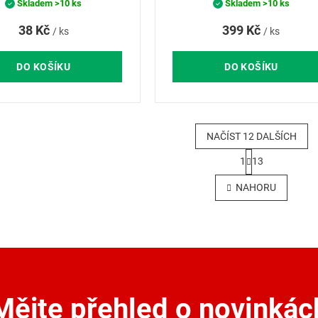
Skladem
>10 ks
Skladem
>10 ks
38 Kč
399 Kč
/ ks
/ ks
DO KOŠÍKU
DO KOŠÍKU
NAČÍST 12 DALŠÍCH
S
1
13
t
O
r
v
NAHORU
á
l
n
á
k
d
o
a
v
c
á
í
n
p
í
r
Mějte přehled o novinkác
v
k