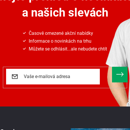
y
a našich slevách
v
ý
p
i
s
Časově omezené akční nabídky
u
Informace o novinkách na trhu
Můžete se odhlásit...ale nebudete chtít