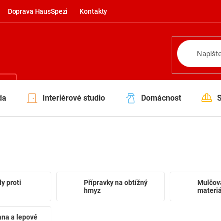
Doprava HausSpezi
Kontakty
NÍ
da
Interiérové studio
Domácnost
dy proti
Přípravky na obtížný
Mulčova
hmyz
materiá
ana a lepové