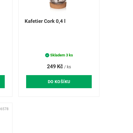
Kafetier Cork 0,4 l
Skladem
3 ks
249 Kč
/ ks
DO KOŠÍKU
46578