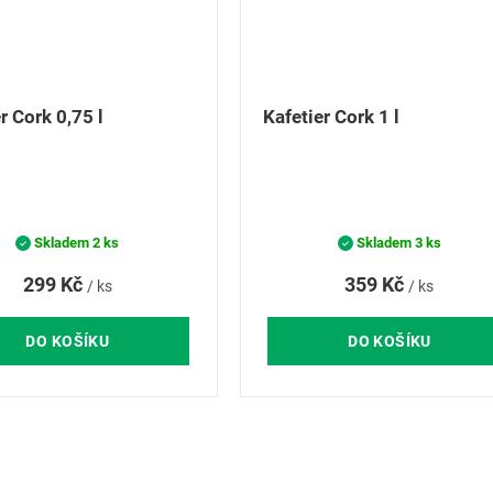
r Cork 0,75 l
Kafetier Cork 1 l
Skladem
2 ks
Skladem
3 ks
299 Kč
359 Kč
/ ks
/ ks
DO KOŠÍKU
DO KOŠÍKU
O
v
l