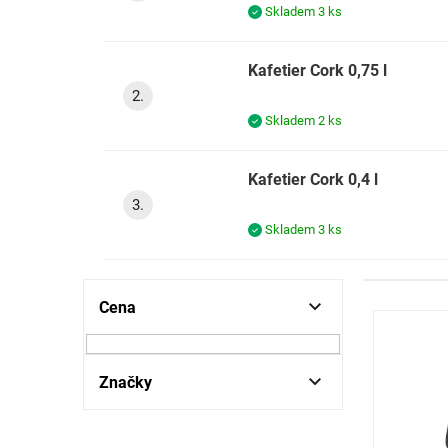
Skladem
3 ks
Kafetier Cork 0,75 l
Skladem
2 ks
Kafetier Cork 0,4 l
Skladem
3 ks
P
Cena
V
o
ý
s
p
t
i
r
Značky
s
a
p
n
r
n