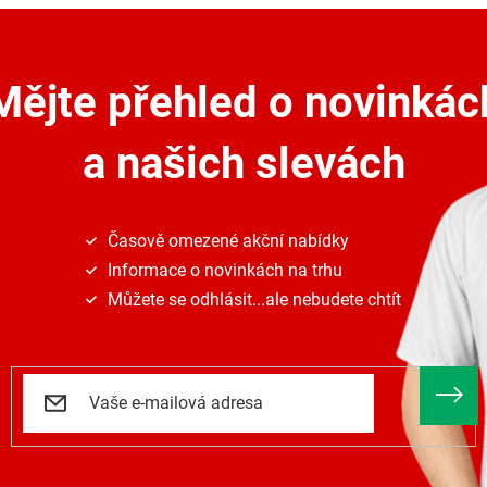
á
d
a
c
Mějte přehled o novinkác
í
p
r
a našich slevách
v
k
y
v
ý
Časově omezené akční nabídky
p
Informace o novinkách na trhu
i
s
Můžete se odhlásit...ale nebudete chtít
u