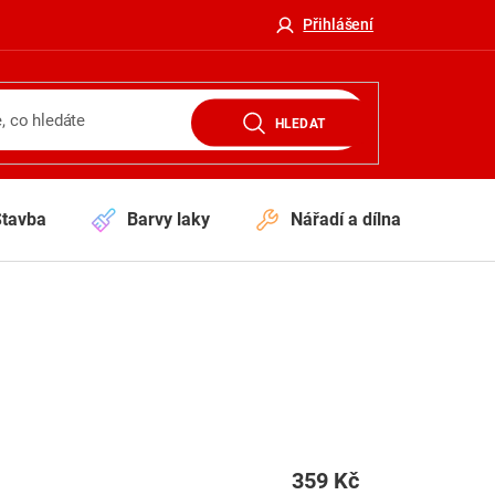
Přihlášení
HLEDAT
Stavba
Barvy laky
Nářadí a dílna
V
359 Kč