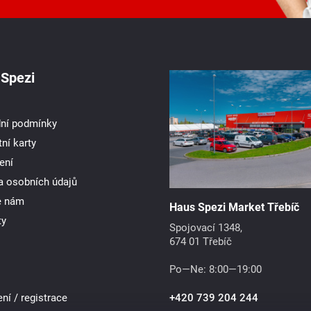
Spezi
ní podmínky
ní karty
ení
a osobních údajů
e nám
Haus Spezi Market Třebíč
ty
Spojovací 1348,
674 01 Třebíč
Po—Ne: 8:00—19:00
ení / registrace
+420 739 204 244