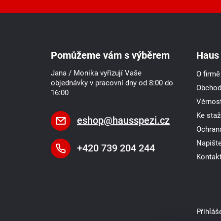
Z
á
p
a
Pomůžeme vám s výběrem
Haus 
t
í
Jana / Monika vyřizují Vaše
O firmě
objednávky v pracovní dny od 8:00 do
Obchod
16:00
Věrnost
Ke staž
eshop
@
hausspezi.cz
Ochran
Napišt
+420 739 204 244
Kontak
Přihláš