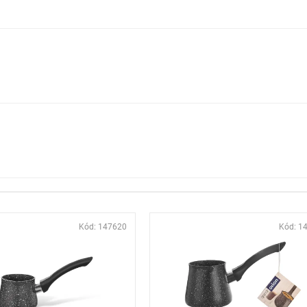
Kód:
147620
Kód:
1