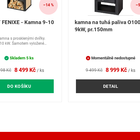
–14 %
–5
 FENIXE - Kamna 9-10
kamna na tuhá paliva O100
9kW, pr.150mm
amna s prosklenými dvířky.
 10 kW. Šamotem vyložené
 ocelový rošt. Palivo - dřevo.
Skladem
5 ks
Momentálně nedostupné
8 499 Kč
8 999 Kč
998 Kč
9 499 Kč
/ ks
/ ks
DO KOŠÍKU
DETAIL
O
v
l
á
d