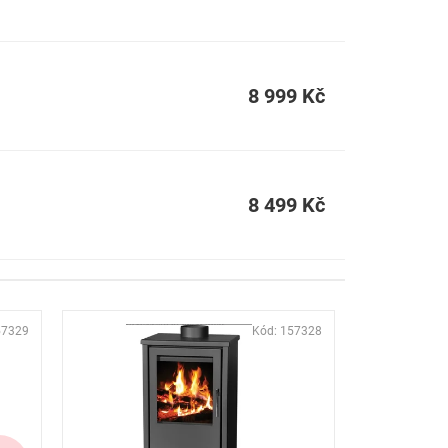
8 999 Kč
8 499 Kč
57329
Kód:
157328