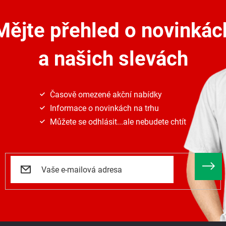
a
c
Mějte přehled o novinkác
í
p
r
a našich slevách
v
k
y
v
ý
Časově omezené akční nabídky
p
Informace o novinkách na trhu
i
s
Můžete se odhlásit...ale nebudete chtít
u