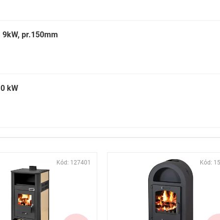
, 9kW, pr.150mm
10 kW
Kód:
127401
Kód:
1