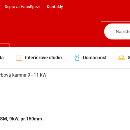
Doprava HausSpezi
Kontakty
NÍ
da
Interiérové studio
Domácnost
rbová kamna 9 - 11 kW
0 SM, 9kW, pr.150mm