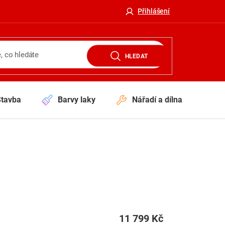
Přihlášení
HLEDAT
Stavba
Barvy laky
Nářadí a dílna
V
11 799 Kč