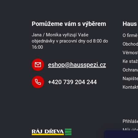
Z
á
p
a
Pomůžeme vám s výběrem
Haus 
t
í
Jana / Monika vyřizují Vaše
O firmě
objednávky v pracovní dny od 8:00 do
Obchod
16:00
Věrnost
Ke staž
eshop
@
hausspezi.cz
Ochran
Napišt
+420 739 204 244
Kontak
Přihláš
Můj úč