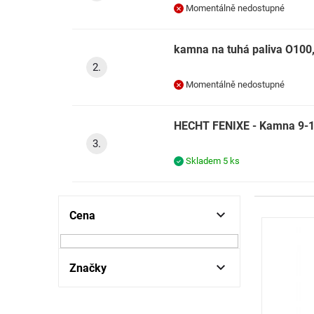
Momentálně nedostupné
kamna na tuhá paliva O100
Momentálně nedostupné
HECHT FENIXE - Kamna 9-
Skladem
5 ks
P
Cena
V
o
ý
s
p
t
i
r
Značky
s
a
p
n
r
n