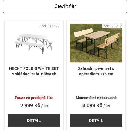
Otevřít filtr
V
Kód:
016627
Kód:
170717
ý
p
i
s
p
r
o
HECHT FOLDIS WHITE SET
Zahradní pivní set s
d
5 skládací zahr. nábytek
opěradlem 115 cm
u
k
t
ů
Pouze na prodejně
1 ks
Momentálně nedostupné
2 999 Kč
3 099 Kč
/ ks
/ ks
DETAIL
DETAIL