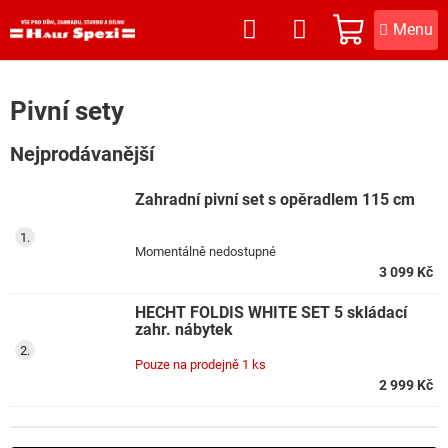
Přejít
na
NÁKUPNÍ
obsah
KOŠÍK
Pivní sety
Nejprodávanější
Zahradní pivní set s opěradlem 115 cm
Momentálně nedostupné
3 099 Kč
HECHT FOLDIS WHITE SET 5 skládací
zahr. nábytek
Pouze na prodejně
1 ks
2 999 Kč