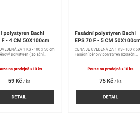
í polystyren Bachl
Fasádní polystyren Bachl
 F - 4 CM 50X100cm
EPS 70 F - 5 CM 50X100c
UVEDENÁ ZA 1 KS - 100 x 50 cm
CENA JE UVEDENÁ ZA 1 KS - 100 x 5
ěnový polystyren (izolační
Fasádní pěnový polystyren (izolační
chl EPS 70 F pro použití v
hmota) Bachl EPS 70 F pro použití v
ch zateplovacích systémech.
kontaktních zateplovacích systémech.
ouze na prodejně
>10 ks
Pouze na prodejně
>10 ks
59 Kč
75 Kč
/ ks
/ ks
DETAIL
DETAIL
O
v
l