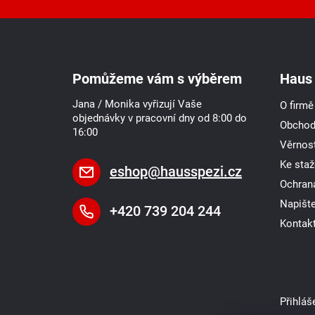
Z
á
p
a
Pomůžeme vám s výběrem
Haus 
t
í
Jana / Monika vyřizují Vaše
O firmě
objednávky v pracovní dny od 8:00 do
Obchod
16:00
Věrnost
Ke staž
eshop
@
hausspezi.cz
Ochran
Napišt
+420 739 204 244
Kontak
Přihláš