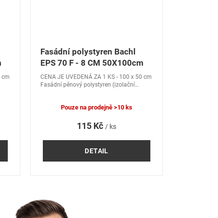
Fasádní polystyren Bachl
m
EPS 70 F - 8 CM 50X100cm
0 cm
CENA JE UVEDENÁ ZA 1 KS - 100 x 50 cm
Fasádní pěnový polystyren (izolační
hmota) Bachl EPS 70 F pro použití v
kontaktních zateplovacích systémech.
Pouze na prodejně
>10 ks
115 Kč
/ ks
DETAIL