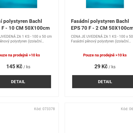
í polystyren Bachl
Fasádní polystyren Bachl
 F - 10 CM 50X100cm
EPS 70 F - 2 CM 50X100c
UVEDENÁ ZA 1 KS - 100 x 50 cm
CENA JE UVEDENÁ ZA 1 KS - 100 x 5
ěnový polystyren (izolační
Fasádní pěnový polystyren (izolační
chl EPS 70 F pro použití v
hmota) Bachl EPS 70 F pro použití v
ch zateplovacích systémech.
kontaktních zateplovacích systémech.
ouze na prodejně
>10 ks
Pouze na prodejně
>10 ks
145 Kč
29 Kč
/ ks
/ ks
DETAIL
DETAIL
Kód:
073378
Kód:
0