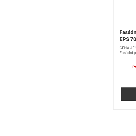
Fasádn
EPS 70
CENA JE 
Fasádní p
hmota) Ba
kontaktní
P