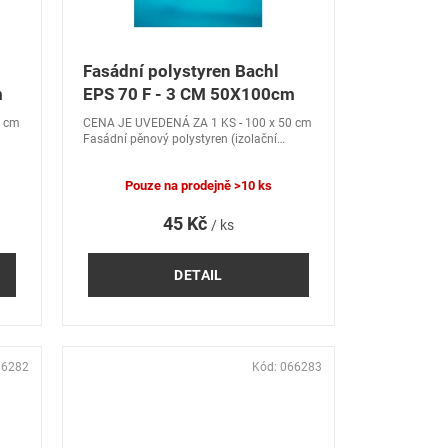
Fasádní polystyren Bachl
m
EPS 70 F - 3 CM 50X100cm
0 cm
CENA JE UVEDENÁ ZA 1 KS - 100 x 50 cm
Fasádní pěnový polystyren (izolační
hmota) Bachl EPS 70 F pro použití v
kontaktních zateplovacích systémech.
Pouze na prodejně
>10 ks
45 Kč
/ ks
DETAIL
66282
Kód:
066283