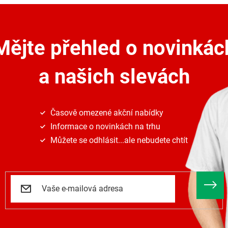
á
d
a
c
Mějte přehled o novinkác
í
p
r
a našich slevách
v
k
y
v
ý
Časově omezené akční nabídky
p
Informace o novinkách na trhu
i
s
Můžete se odhlásit...ale nebudete chtít
u