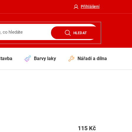
Přihlášení
HLEDAT
Stavba
Barvy laky
Nářadí a dílna
V
115 Kč