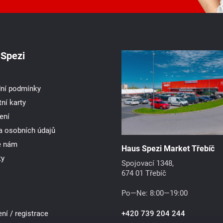
Spezi
ní podmínky
ní karty
ení
a osobních údajů
e nám
Haus Spezi Market Třebíč
ty
Spojovací 1348,
674 01 Třebíč
Po—Ne: 8:00—19:00
ení / registrace
+420 739 204 244