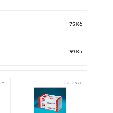
75 Kč
59 Kč
66278
Kód:
067993