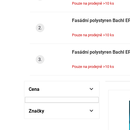
Pouze na prodejně
>10 ks
Fasádní polystyren Bachl 
Pouze na prodejně
>10 ks
Fasádní polystyren Bachl 
Pouze na prodejně
>10 ks
P
Cena
V
o
ý
s
p
t
i
r
Značky
s
a
p
n
r
n