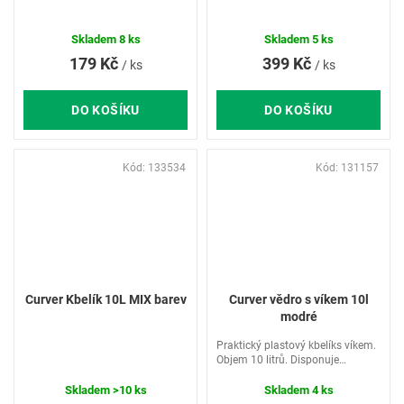
Skladem
8 ks
Skladem
5 ks
179 Kč
399 Kč
/ ks
/ ks
DO KOŠÍKU
DO KOŠÍKU
Kód:
133534
Kód:
131157
Curver Kbelík 10L MIX barev
Curver vědro s víkem 10l
modré
Praktický plastový kbelíks víkem.
Objem 10 litrů. Disponuje
pohodlným držadlem, který
umožňuje volné přenášení
Skladem
>10 ks
Skladem
4 ks
nádoby.