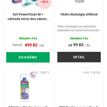
p
–33 %
r
o
Set PowerClean M +
Vědro Nostalgia stříbrné
d
náhrada micro duo zdarma
u
55515
Vědro Nostalgia je praktickým
k
doplňkem do každé domácnosti.
t
Vědro je vyrobené z kvalitního
ů
plastu a má kovovou rukojeť pro
Skladem
5 ks
Skladem
3 ks
snadnou manipulaci.
99 Kč
499 Kč
749 Kč
od
/ ks
/ ks
DETAIL
DO KOŠÍKU
Kód:
128873
Kód:
124180