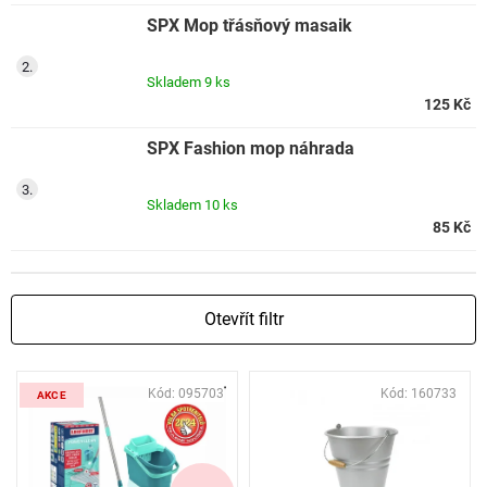
SPX Mop třásňový masaik
Skladem
9 ks
125 Kč
SPX Fashion mop náhrada
Skladem
10 ks
85 Kč
Otevřít filtr
V
Kód:
095703
Kód:
160733
ý
AKCE
p
i
s