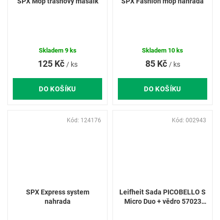
SPX Mop třásňový masaik
SPX Fashion mop náhrada
Skladem
9 ks
Skladem
10 ks
125 Kč
85 Kč
/ ks
/ ks
DO KOŠÍKU
DO KOŠÍKU
Kód:
124176
Kód:
002943
SPX Express system
Leifheit Sada PICOBELLO S
nahrada
Micro Duo + vědro 57023
52144