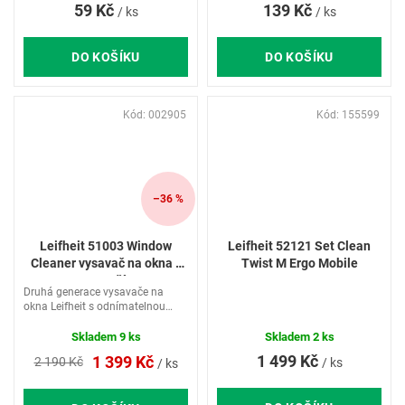
59 Kč
139 Kč
/ ks
/ ks
DO KOŠÍKU
DO KOŠÍKU
Kód:
002905
Kód:
155599
–36 %
Leifheit 51003 Window
Leifheit 52121 Set Clean
Cleaner vysavač na okna s
Twist M Ergo Mobile
mopem a tyčí 43 cm
Druhá generace vysavače na
okna Leifheit s odnímatelnou
stírací hlavicí a násadou o délce
43 cm v setu s oboustranným
Skladem
9 ks
Skladem
2 ks
mopem na okna. Vylepšený
1 499 Kč
1 399 Kč
2 190 Kč
/ ks
/ ks
design i nové praktické funkce.