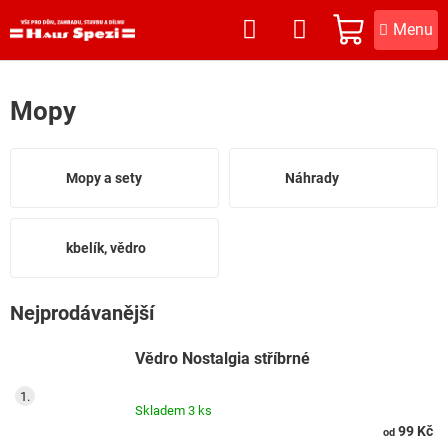
Přejít
na
NÁKUPNÍ
obsah
KOŠÍK
Mopy
Mopy a sety
Náhrady
kbelík, vědro
Nejprodávanější
Vědro Nostalgia stříbrné
Skladem
3 ks
99 Kč
od