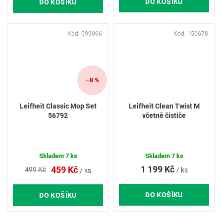
DO KOŠÍKU
DO KOŠÍKU
Kód:
099066
Kód:
156678
–8 %
Leifheit Classic Mop Set
Leifheit Clean Twist M
56792
včetně čističe
Skladem
7 ks
Skladem
7 ks
1 199 Kč
459 Kč
499 Kč
/ ks
/ ks
DO KOŠÍKU
DO KOŠÍKU