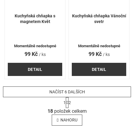
Kuchyňská chňapka s
Kuchyňská chňapka Vánoční
magnetem Květ
svetr
Momentálně nedostupné
Momentálně nedostupné
99 Kč
99 Kč
/ ks
/ ks
DETAIL
DETAIL
NAČÍST 6 DALŠÍCH
S
1
2
t
O
r
18
položek celkem
v
á
l
n
NAHORU
k
á
o
d