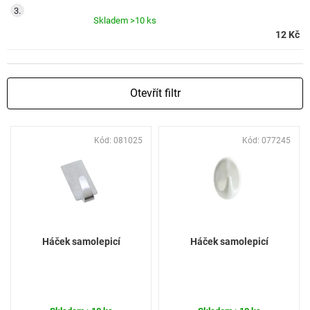
Skladem
>10 ks
12 Kč
Otevřít filtr
V
Kód:
081025
Kód:
077245
ý
p
i
s
p
r
o
Háček samolepicí
Háček samolepicí
d
u
k
t