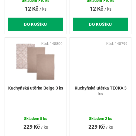
ů
Skladem
>10 ks
Skladem
>10 ks
12 Kč
12 Kč
/ ks
/ ks
DO KOŠÍKU
DO KOŠÍKU
Kód:
148800
Kód:
148799
Kuchyňská utěrka Beige 3 ks
Kuchyňská utěrka TEČKA 3
ks
Skladem
5 ks
Skladem
2 ks
229 Kč
229 Kč
/ ks
/ ks