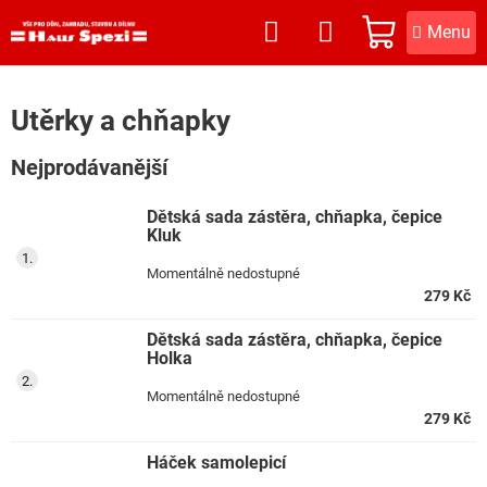
Přejít
na
NÁKUPNÍ
obsah
KOŠÍK
Utěrky a chňapky
Nejprodávanější
Dětská sada zástěra, chňapka, čepice
Kluk
Momentálně nedostupné
279 Kč
Dětská sada zástěra, chňapka, čepice
Holka
Momentálně nedostupné
279 Kč
Háček samolepicí