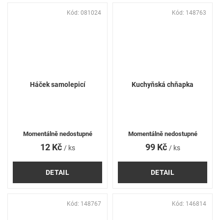
Kód:
081024
Kód:
148763
Háček samolepicí
Kuchyňská chňapka
Momentálně nedostupné
Momentálně nedostupné
12 Kč
99 Kč
/ ks
/ ks
DETAIL
DETAIL
Kód:
148767
Kód:
146814