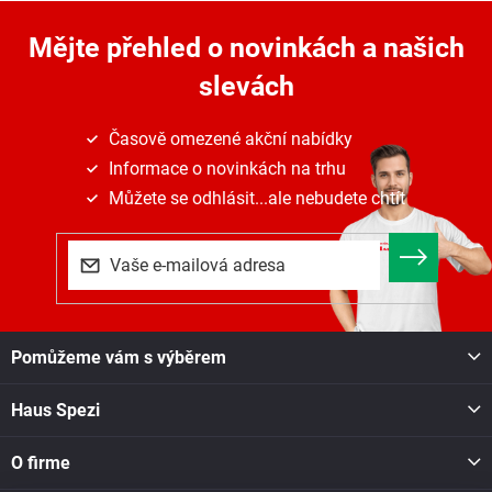
v
a
á
c
n
Mějte přehled o novinkách
a našich
í
í
p
slevách
r
v
k
Časově omezené akční nabídky
y
Informace o novinkách na trhu
v
ý
Můžete se odhlásit...ale nebudete chtít
p
i
s
u
Z
Pomůžeme vám s výběrem
á
p
Haus Spezi
a
t
í
O firme