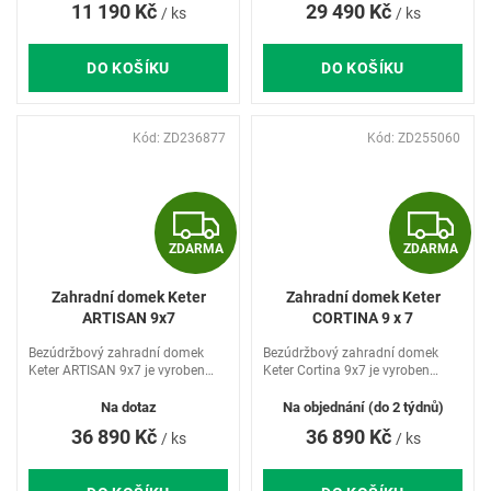
11 190 Kč
29 490 Kč
/ ks
/ ks
A
A
dvojitých stěn s vnitřní výztuží a...
DO KOŠÍKU
DO KOŠÍKU
Kód:
ZD236877
Kód:
ZD255060
Z
Z
ZDARMA
ZDARMA
D
D
Zahradní domek Keter
Zahradní domek Keter
A
A
ARTISAN 9x7
CORTINA 9 x 7
R
R
Bezúdržbový zahradní domek
Bezúdržbový zahradní domek
Keter ARTISAN 9x7 je vyroben
Keter Cortina 9x7 je vyroben
jedinečnou technologií Keter
jedinečnou technologií Keter
M
Duotech. Technologie Keter
Evotech.
Na dotaz
Na objednání (do 2 týdnů)
Duotech spočívá v použití
36 890 Kč
36 890 Kč
/ ks
/ ks
A
A
dvojitých stěn s vnitřní výztuží a...