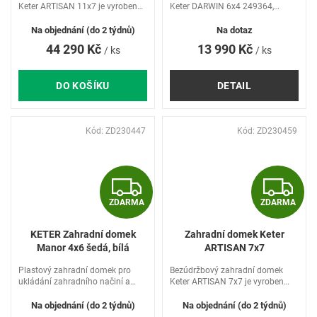
R
R
Keter ARTISAN 11x7 je vyroben
Keter DARWIN 6x4 249364,
jedinečnou technologií Keter
249363
M
Duotech. Technologie Keter
Na objednání (do 2 týdnů)
Na dotaz
Duotech spočívá v použití
44 290 Kč
13 990 Kč
/ ks
/ ks
A
A
dvojitých stěn s vnitřní výztuží a...
DO KOŠÍKU
DETAIL
Kód:
ZD230447
Kód:
ZD230459
Z
Z
ZDARMA
ZDARMA
D
D
KETER Zahradní domek
Zahradní domek Keter
A
A
Manor 4x6 šedá, bílá
ARTISAN 7x7
R
R
Plastový zahradní domek pro
Bezúdržbový zahradní domek
ukládání zahradního načiní a
Keter ARTISAN 7x7 je vyroben
nářadí
jedinečnou technologií Keter
M
Duotech. Technologie Keter
Na objednání (do 2 týdnů)
Na objednání (do 2 týdnů)
Duotech spočívá v použití