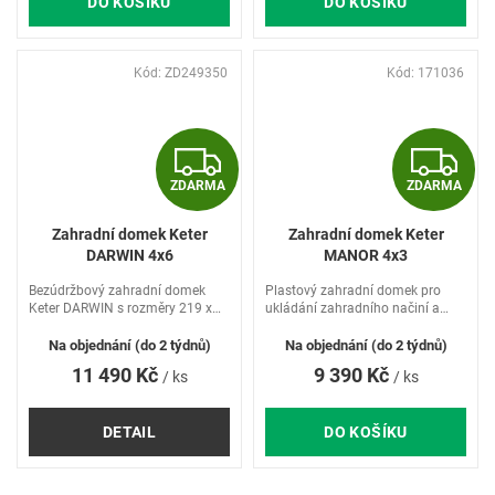
DO KOŠÍKU
DO KOŠÍKU
Kód:
ZD249350
Kód:
171036
Z
Z
ZDARMA
ZDARMA
D
D
Zahradní domek Keter
Zahradní domek Keter
A
A
DARWIN 4x6
MANOR 4x3
R
R
Bezúdržbový zahradní domek
Plastový zahradní domek pro
Keter DARWIN s rozměry 219 x
ukládání zahradního načiní a
189 x 121 cm
nářadí
M
Na objednání (do 2 týdnů)
Na objednání (do 2 týdnů)
11 490 Kč
9 390 Kč
/ ks
/ ks
A
A
DETAIL
DO KOŠÍKU