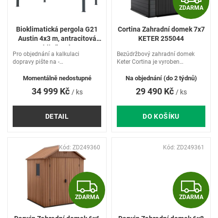
p
ZDARMA
D
r
o
Bioklimatická pergola G21
Cortina Zahradní domek 7x7
A
d
Austin 4x3 m, antracitová
KETER 255044
u
hliníková
R
Pro objednání a kalkulaci
Bezúdržbový zahradní domek
k
dopravy pište na -
Keter Cortina je vyroben
t
eshop@hausspezi.cz
jedinečnou technologií Keter
ů
Evotech.
Momentálně nedostupné
Na objednání (do 2 týdnů)
34 999 Kč
29 490 Kč
/ ks
/ ks
A
DETAIL
DO KOŠÍKU
Kód:
ZD249360
Kód:
ZD249361
Z
Z
ZDARMA
ZDARMA
D
D