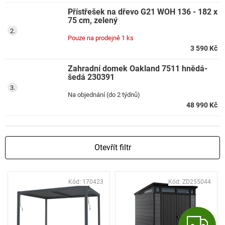
Přístřešek na dřevo G21 WOH 136 - 182 x
75 cm, zelený
Pouze na prodejně
1 ks
3 590 Kč
Zahradní domek Oakland 7511 hnědá-
šedá 230391
Na objednání (do 2 týdnů)
48 990 Kč
Otevřít filtr
V
Kód:
170423
Kód:
ZD255044
ý
p
i
Z
s