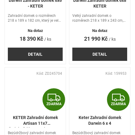
Darwin Zahradní domek 6x6
Darwin Zahradní domek 6x8
A
A
- KETER
KETER
R
R
Zahradní domek o rozměrech
Velký zahradní domek o
218 x 189 x 182 cm, který je velmi
rozměrech 218 x 189 x 243 cm,
stabilní, tvarově i barevně stálý.
který je velmi stabilní, tvarově i
M
barevně stálý a zcela
Na dotaz
Na dotaz
bezúdržbový.
18 390 Kč
21 990 Kč
/ ks
/ ks
A
A
DETAIL
DETAIL
Kód:
ZD245704
Kód:
159953
Z
Z
ZDARMA
ZDARMA
D
D
KETER Zahradní domek
Keter Zahradní domek
A
A
Artisan 11x7
Darwin 6 x 4
šedohnědá/antracit 245704
Bezúdržbový zahradní domek
Bezúdržbový zahradní domek