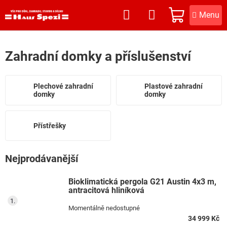
Přejít
na
NÁKUPNÍ
obsah
KOŠÍK
Zahradní domky a příslušenství
Plechové zahradní
Plastové zahradní
domky
domky
Přístřešky
Nejprodávanější
Bioklimatická pergola G21 Austin 4x3 m,
antracitová hliníková
Momentálně nedostupné
34 999 Kč