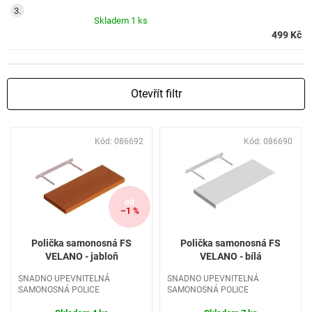
Skladem
1 ks
499 Kč
Otevřít filtr
V
Kód:
086692
Kód:
086690
ý
p
i
s
od
p
–1 %
r
o
Polička samonosná FS
Polička samonosná FS
d
VELANO - jabloň
VELANO - bílá
u
SNADNO UPEVNITELNÁ
SNADNO UPEVNITELNÁ
k
SAMONOSNÁ POLICE
SAMONOSNÁ POLICE
t