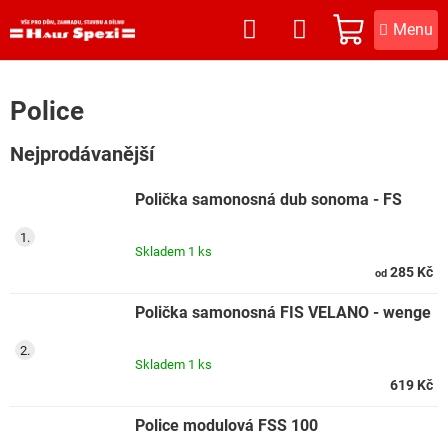
Přejít
na
NÁKUPNÍ
obsah
KOŠÍK
Police
Nejprodávanější
Polička samonosná dub sonoma - FS
Skladem
1 ks
285 Kč
od
Polička samonosná FIS VELANO - wenge
Skladem
1 ks
619 Kč
Police modulová FSS 100