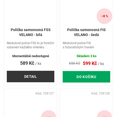
–8 %
Polička samonosná FSS
Polička samonosná FIS
VELANO - bílá
VELANO - šedá
Modulové police FSS to je funkční
Modulové police FIS
vybavení každého interiéru
s futuristickým tvarem
Momentálně nedostupné
Skladem
3 ks
589 Kč
599 Kč
656 Kč
/ ks
/ ks
DETAIL
DO KOŠÍKU
Kód:
109127
Kód:
109128