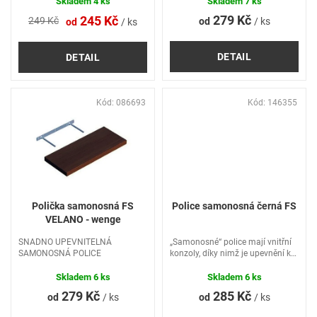
ů
Skladem
4 ks
Skladem
7 ks
279 Kč
245 Kč
249 Kč
od
/ ks
od
/ ks
DETAIL
DETAIL
Kód:
086693
Kód:
146355
Polička samonosná FS
Police samonosná černá FS
VELANO - wenge
SNADNO UPEVNITELNÁ
„Samonosné“ police mají vnitřní
SAMONOSNÁ POLICE
konzoly, díky nimž je upevnění ke
stěně úplně neviditelně z vnějšku.
Tyto police lze umístit prakticky
Skladem
6 ks
Skladem
6 ks
do každé místnosti. Kromě lepší
279 Kč
285 Kč
od
/ ks
od
/ ks
organizace...