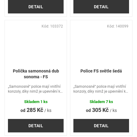
DETAIL
DETAIL
Kód:
103372
Kód:
140099
Polička samonosná dub
Police FS světle šedá
sonoma - FS
„Samonosné“ police mají vnitřní
„Samonosné“ police mají vnitřní
konzoly, díky nimž je upevnění ke
konzoly, díky nimž je upevnění ke
stěně úplně neviditelně z vnějšku.
stěně úplně neviditelně z vnějšku.
Tyto police lze umístit prakticky
Tyto police lze umístit prakticky
Skladem
1 ks
Skladem
7 ks
do každé místnosti. Kromě lepší
do každé místnosti. Kromě lepší
285 Kč
305 Kč
od
/ ks
od
/ ks
organizace...
organizace...
DETAIL
DETAIL