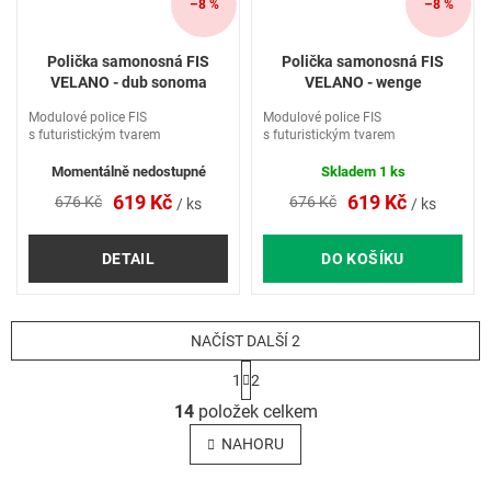
–8 %
–8 %
Polička samonosná FIS
Polička samonosná FIS
VELANO - dub sonoma
VELANO - wenge
Modulové police FIS
Modulové police FIS
s futuristickým tvarem
s futuristickým tvarem
Momentálně nedostupné
Skladem
1 ks
619 Kč
619 Kč
676 Kč
676 Kč
/ ks
/ ks
DETAIL
DO KOŠÍKU
NAČÍST DALŠÍ 2
S
1
2
t
O
r
14
položek celkem
v
á
l
n
NAHORU
k
á
o
d