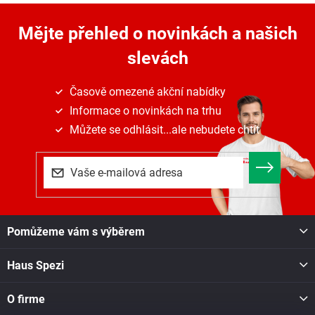
v
a
á
c
n
Mějte přehled o novinkách
a našich
í
í
p
slevách
r
v
k
Časově omezené akční nabídky
y
Informace o novinkách na trhu
v
ý
Můžete se odhlásit...ale nebudete chtít
p
i
s
u
Z
Pomůžeme vám s výběrem
á
p
Haus Spezi
a
t
í
O firme