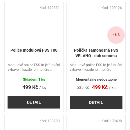
Kód:
110331
Kód:
109126
–6 %
Police modulová FSS 100
Polička samonosná FSS
VELANO - dub sonoma
Modulové police FSS to je funkční
Modulové police FSS to je funkční
vybavení každého interiéru.
vybavení každého interiéru
Každá police má jinou velikost,
což umožňuje jejich vzájemné
Skladem
1 ks
Momentálně nedostupné
kombinování do libovolných
499 Kč
499 Kč
535 Kč
/ ks
/ ks
sestav.
DETAIL
DETAIL
Kód:
109780
Kód:
109498