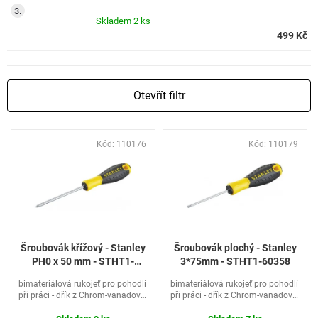
Skladem
2 ks
499 Kč
Otevřít filtr
V
Kód:
110176
Kód:
110179
ý
p
i
s
p
r
o
Šroubovák křížový - Stanley
Šroubovák plochý - Stanley
d
PH0 x 50 mm - STHT1-
3*75mm - STHT1-60358
u
60280
bimateriálová rukojeť pro pohodlí
bimateriálová rukojeť pro pohodlí
k
při práci - dřík z Chrom-vanadové
při práci - dřík z Chrom-vanadové
t
oceli pro zvýšenou odolnost a
oceli pro zvýšenou odolnost a