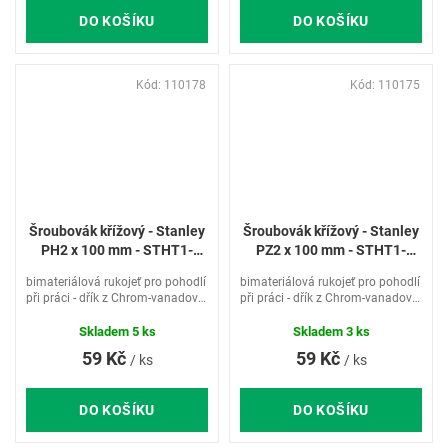
DO KOŠÍKU
DO KOŠÍKU
Kód:
110178
Kód:
110175
Šroubovák křížový - Stanley
Šroubovák křížový - Stanley
PH2 x 100 mm - STHT1-
PZ2 x 100 mm - STHT1-
60335
60276
bimateriálová rukojeť pro pohodlí
bimateriálová rukojeť pro pohodlí
při práci - dřík z Chrom-vanadové
při práci - dřík z Chrom-vanadové
oceli pro zvýšenou odolnost a
oceli pro zvýšenou odolnost a
životnost šroubováku - otvor pro
životnost šroubováku - otvor pro
Skladem
5 ks
Skladem
3 ks
zavěšení
zavěšení
59 Kč
59 Kč
/ ks
/ ks
DO KOŠÍKU
DO KOŠÍKU