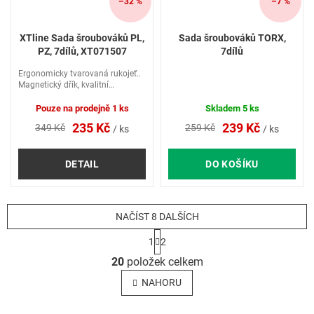
–32 %
–7 %
XTline Sada šroubováků PL,
Sada šroubováků TORX,
PZ, 7dílů, XT071507
7dílů
Ergonomicky tvarovaná rukojeť..
Magnetický dřík, kvalitní
zpracování pro dlouhou
životnost. CR-V PZ0x75, 1x75,
Pouze na prodejně
1 ks
Skladem
5 ks
2x100, 3x150 PL4x75, 6x100,
235 Kč
239 Kč
349 Kč
259 Kč
/ ks
/ ks
8x150
DETAIL
DO KOŠÍKU
NAČÍST 8 DALŠÍCH
S
1
2
t
O
r
20
položek celkem
v
á
l
n
NAHORU
k
á
o
d