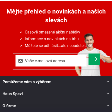
v
a
á
c
n
Mějte přehled o novinkách
a našich
í
í
p
slevách
r
v
k
Časově omezené akční nabídky
y
Informace o novinkách na trhu
v
ý
Můžete se odhlásit...ale nebudete chtít
p
i
s
u
Z
Pomůžeme vám s výběrem
á
p
Haus Spezi
a
t
í
O firme