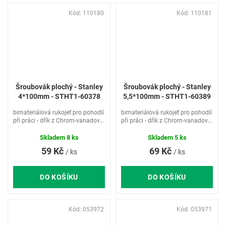
Kód:
110180
Kód:
110181
Šroubovák plochý - Stanley
Šroubovák plochý - Stanley
4*100mm - STHT1-60378
5,5*100mm - STHT1-60389
bimateriálová rukojeť pro pohodlí
bimateriálová rukojeť pro pohodlí
při práci - dřík z Chrom-vanadové
při práci - dřík z Chrom-vanadové
oceli pro zvýšenou odolnost a
oceli pro zvýšenou odolnost a
životnost šroubováku - otvor pro
životnost šroubováku - otvor pro
Skladem
8 ks
Skladem
5 ks
zavěšení
zavěšení
59 Kč
69 Kč
/ ks
/ ks
DO KOŠÍKU
DO KOŠÍKU
Kód:
053972
Kód:
053971