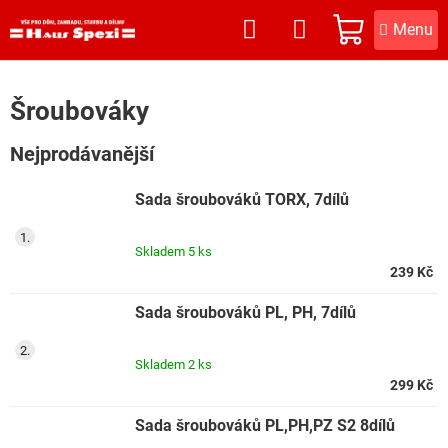
Přejít
na
NÁKUPNÍ
obsah
KOŠÍK
Šroubováky
Nejprodávanější
Sada šroubováků TORX, 7dílů
Skladem
5 ks
239 Kč
Sada šroubováků PL, PH, 7dílů
Skladem
2 ks
299 Kč
Sada šroubováků PL,PH,PZ S2 8dílů