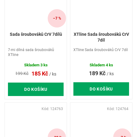
–7 %
Sada šroubováků CrV 7dílů
XTline Sada šroubováků CrV
7díl
7-mi dílná sada šroubováků
XTline Sada šroubováků CrV 7díl
XTline
Skladem
3 ks
Skladem
4 ks
189 Kč
185 Kč
199 Kč
/ ks
/ ks
DO KOŠÍKU
DO KOŠÍKU
Kód:
124763
Kód:
124764