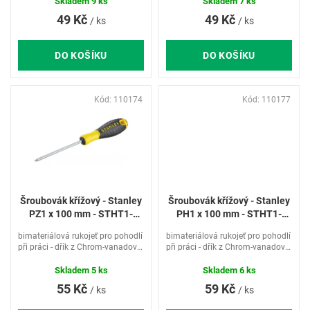
ů
životnost šroubováku - otvor pro
životnost šroubováku - otvor pro
Skladem
9 ks
Skladem
7 ks
zavěšení
zavěšení
49 Kč
49 Kč
/ ks
/ ks
DO KOŠÍKU
DO KOŠÍKU
Kód:
110174
Kód:
110177
Šroubovák křížový - Stanley
Šroubovák křížový - Stanley
PZ1 x 100 mm - STHT1-
PH1 x 100 mm - STHT1-
60274
60308
bimateriálová rukojeť pro pohodlí
bimateriálová rukojeť pro pohodlí
při práci - dřík z Chrom-vanadové
při práci - dřík z Chrom-vanadové
oceli pro zvýšenou odolnost a
oceli pro zvýšenou odolnost a
životnost šroubováku - otvor pro
životnost šroubováku - otvor pro
Skladem
5 ks
Skladem
6 ks
zavěšení
zavěšení
55 Kč
59 Kč
/ ks
/ ks