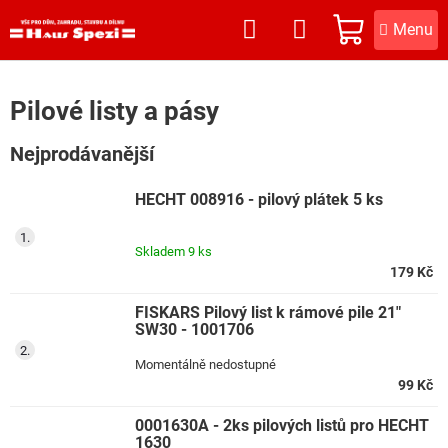
Přejít
na
NÁKUPNÍ
obsah
KOŠÍK
Pilové listy a pásy
Nejprodávanější
HECHT 008916 - pilový plátek 5 ks
Skladem
9 ks
179 Kč
FISKARS Pilový list k rámové pile 21"
SW30 - 1001706
Momentálně nedostupné
99 Kč
0001630A - 2ks pilových listů pro HECHT
1630