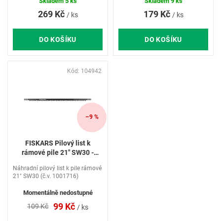
ů
Skladem
5 ks
Skladem
9 ks
269 Kč
179 Kč
/ ks
/ ks
DO KOŠÍKU
DO KOŠÍKU
Kód:
104942
–9 %
FISKARS Pilový list k
rámové pile 21" SW30 -
1001706
Náhradní pilový list k pile rámové
21" SW30 (č.v. 1001716)
Momentálně nedostupné
99 Kč
109 Kč
/ ks