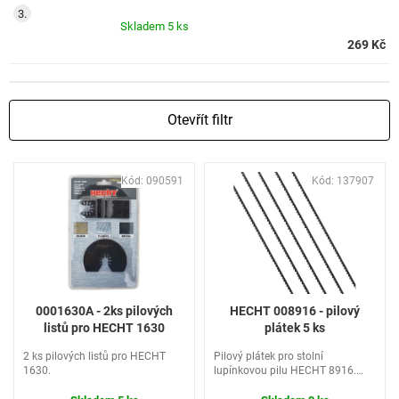
Skladem
5 ks
269 Kč
Otevřít filtr
V
Kód:
090591
Kód:
137907
ý
p
i
s
p
r
o
0001630A - 2ks pilových
HECHT 008916 - pilový
d
listů pro HECHT 1630
plátek 5 ks
u
2 ks pilových listů pro HECHT
Pilový plátek pro stolní
k
1630.
lupínkovou pilu HECHT 8916.
t
Balení 5ks.