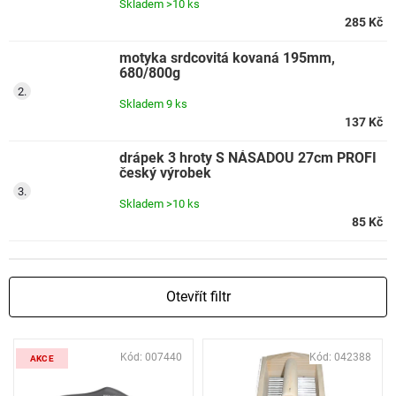
Skladem
>10 ks
285 Kč
motyka srdcovitá kovaná 195mm,
680/800g
Skladem
9 ks
137 Kč
drápek 3 hroty S NÁSADOU 27cm PROFI
český výrobek
Skladem
>10 ks
85 Kč
Otevřít filtr
V
Kód:
007440
Kód:
042388
ý
AKCE
p