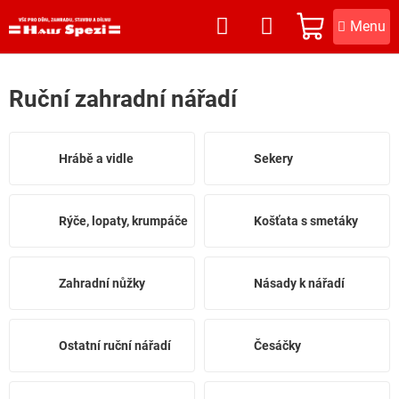
Přejít
na
NÁKUPNÍ
obsah
KOŠÍK
Ruční zahradní nářadí
Hrábě a vidle
Sekery
Rýče, lopaty, krumpáče
Košťata s smetáky
Zahradní nůžky
Násady k nářadí
Ostatní ruční nářadí
Česáčky