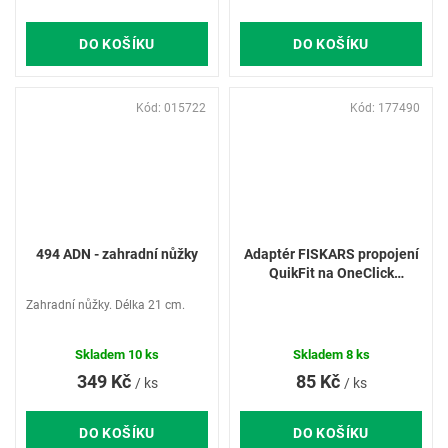
DO KOŠÍKU
DO KOŠÍKU
Kód:
015722
Kód:
177490
494 ADN - zahradní nůžky
Adaptér FISKARS propojení
QuikFit na OneClick
1080703
Zahradní nůžky. Délka 21 cm.
Skladem
10 ks
Skladem
8 ks
349 Kč
85 Kč
/ ks
/ ks
DO KOŠÍKU
DO KOŠÍKU