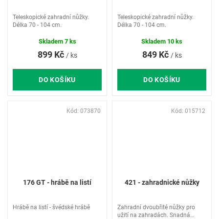
Teleskopické zahradní nůžky.
Teleskopické zahradní nůžky.
Délka 70 - 104 cm.
Délka 70 - 104 cm.
Skladem
7 ks
Skladem
10 ks
899 Kč
849 Kč
/ ks
/ ks
DO KOŠÍKU
DO KOŠÍKU
Kód:
073870
Kód:
015712
176 GT - hrábě na listí
421 - zahradnické nůžky
Hrábě na listí - švédské hrábě
Zahradní dvoubřité nůžky pro
užití na zahradách. Snadná