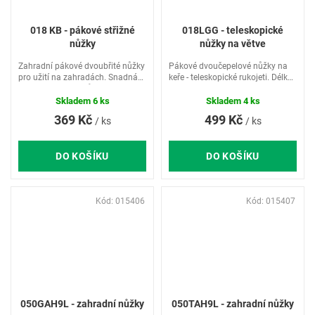
018 KB - pákové střižné
018LGG - teleskopické
nůžky
nůžky na větve
Zahradní pákové dvoubřité nůžky
Pákové dvoučepelové nůžky na
pro užití na zahradách. Snadná
keře - teleskopické rukojeti. Délka
manipulace. Přizpůsobená
63 - 95 cm.
rukojeť pro snadné uchycení.
Skladem
6 ks
Skladem
4 ks
Délka 71 cm.
369 Kč
499 Kč
/ ks
/ ks
DO KOŠÍKU
DO KOŠÍKU
Kód:
015406
Kód:
015407
050GAH9L - zahradní nůžky
050TAH9L - zahradní nůžky