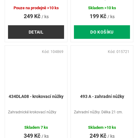
manipulace. Přizpůsobená
rukojeť pro snadné uchycení.
Pouze na prodejně
>10 ks
Skladem
>10 ks
Délka 21 cm.
249 Kč
199 Kč
/ ks
/ ks
DETAIL
DO KOŠÍKU
Kód:
104869
Kód:
015721
434DLA08 - krokovací nůžky
493 A - zahradní nůžky
Zahradnické krokovací nůžky
Zahradní nůžky. Délka 21 cm.
Skladem
7 ks
Skladem
>10 ks
349 Kč
249 Kč
/ ks
/ ks