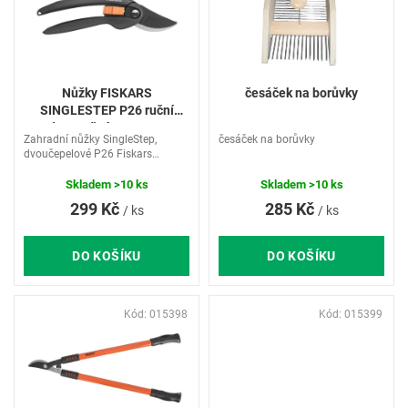
i
s
p
r
o
Nůžky FISKARS
česáček na borůvky
d
SINGLESTEP P26 ruční
u
dvousečné 1000567
Zahradní nůžky SingleStep,
česáček na borůvky
k
dvoučepelové P26 Fiskars
t
1000567 z kvalitní švédské
ů
nerezové oceli mají ergonomicky
Skladem
>10 ks
Skladem
>10 ks
vytvarovaná držadla vyrobena z
299 Kč
285 Kč
/ ks
/ ks
extra pevného polyamidu.
Vhodné ke...
DO KOŠÍKU
DO KOŠÍKU
Kód:
015398
Kód:
015399