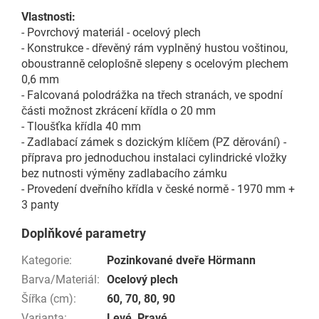
Vlastnosti:
- Povrchový materiál - ocelový plech
- Konstrukce - dřevěný rám vyplněný hustou voštinou,
oboustranně celoplošně slepeny s ocelovým plechem
0,6 mm
- Falcovaná polodrážka na třech stranách, ve spodní
části možnost zkrácení křídla o 20 mm
- Tloušťka křídla 40 mm
- Zadlabací zámek s dozickým klíčem (PZ děrování) -
příprava pro jednoduchou instalaci cylindrické vložky
bez nutnosti výměny zadlabacího zámku
- Provedení dveřního křídla v české normě - 1970 mm +
3 panty
Doplňkové parametry
Kategorie
:
Pozinkované dveře Hörmann
Barva/Materiál
:
Ocelový plech
Šířka (cm)
:
60
,
70
,
80
,
90
Varianta
:
Levé
,
Pravé