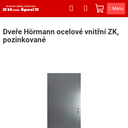
Přejít
na
NÁKUPNÍ
obsah
KOŠÍK
Dveře Hörmann ocelové vnitřní ZK,
pozinkované