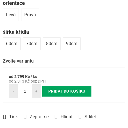
orientace
Levá
Pravá
šířka křídla
60cm
70cm
80cm
90cm
Zvolte variantu
od
2 799 Kč
/ ks
Měrná
od
2 313 Kč
bez DPH
cena:
PŘIDAT DO KOŠÍKU
Tisk
Zeptat se
Hlídat
Sdílet