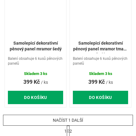
Samolepicí dekorativní
Samolepicí dekorativní
pěnový panel mramor šedý
pěnový panel mramor tmavě
šedý
Balení obsahuje 6 kusů pěnových
Balení obsahuje 6 kusů pěnových
panelů
panelů
Skladem
3 ks
Skladem
3 ks
399 Kč
399 Kč
/ ks
/ ks
DO KOŠÍKU
DO KOŠÍKU
NAČÍST 1 DALŠÍ
S
1
2
t