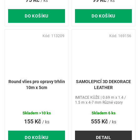
/ ks
/ ks
DO KOŠÍKU
DO KOŠÍKU
Kód:
113209
Kód:
169156
Round vlies pro opravy trhlin
SAMOLEPICÍ 3D DEKORACE
10m x 5cm
LEATHER
IMITACE KŮŽE | 0.69 m x 1.4 /
1.5 m x 4-7 mm Různé vzory
Skladem
>10 ks
Skladem
6 ks
155 Kč
555 Kč
/ ks
/ ks
DO KOŠÍKU
DETAIL