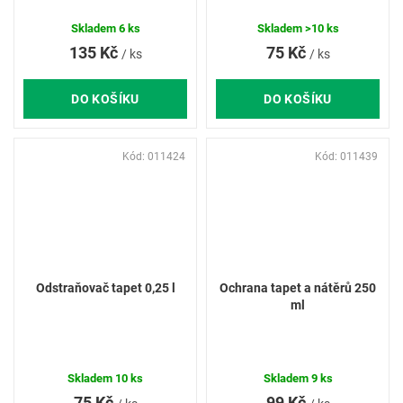
Skladem
6 ks
Skladem
>10 ks
135 Kč
75 Kč
/ ks
/ ks
DO KOŠÍKU
DO KOŠÍKU
Kód:
011424
Kód:
011439
Odstraňovač tapet 0,25 l
Ochrana tapet a nátěrů 250
ml
Skladem
10 ks
Skladem
9 ks
75 Kč
99 Kč