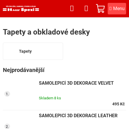
Přejít
na
NÁKUPNÍ
obsah
KOŠÍK
Tapety a obkladové desky
Tapety
Nejprodávanější
SAMOLEPICÍ 3D DEKORACE VELVET
Skladem
8 ks
495 Kč
SAMOLEPICÍ 3D DEKORACE LEATHER