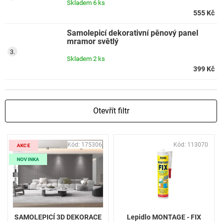
Skladem
6 ks
555 Kč
Samolepicí dekorativní pěnový panel
mramor světlý
Skladem
2 ks
399 Kč
Otevřít filtr
V
Kód:
175306
Kód:
113070
ý
AKCE
p
NOVINKA
i
s
p
r
o
SAMOLEPICÍ 3D DEKORACE
Lepidlo MONTAGE - FIX