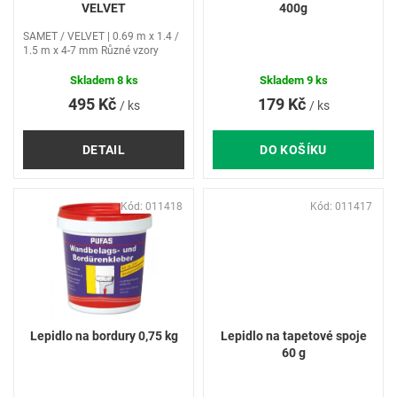
d
VELVET
400g
u
SAMET / VELVET | 0.69 m x 1.4 /
k
1.5 m x 4-7 mm Různé vzory
t
ů
Skladem
8 ks
Skladem
9 ks
495 Kč
179 Kč
/ ks
/ ks
DETAIL
DO KOŠÍKU
Kód:
011418
Kód:
011417
Lepidlo na bordury 0,75 kg
Lepidlo na tapetové spoje
60 g