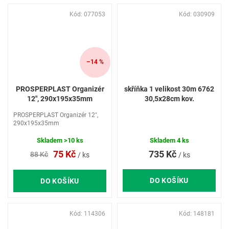
Kód:
077053
Kód:
030909
–14 %
PROSPERPLAST Organizér
skříňka 1 velikost 30m 6762
12", 290x195x35mm
30,5x28cm kov.
PROSPERPLAST Organizér 12",
290x195x35mm
Skladem
>10 ks
Skladem
4 ks
735 Kč
75 Kč
88 Kč
/ ks
/ ks
DO KOŠÍKU
DO KOŠÍKU
Kód:
114306
Kód:
148181