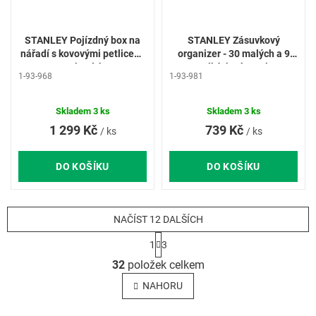
STANLEY Pojízdný box na
STANLEY Zásuvkový
nářadí s kovovými petlicemi
organizer - 30 malých a 9
na bocích
velkých zásuvek
1-93-968
1-93-981
Skladem
3 ks
Skladem
3 ks
1 299 Kč
739 Kč
/ ks
/ ks
DO KOŠÍKU
DO KOŠÍKU
NAČÍST 12 DALŠÍCH
S
1
3
t
O
r
32
položek celkem
v
á
l
n
NAHORU
k
á
o
d