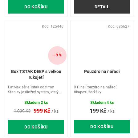
DO KOŠÍKU
DETAIL
Kód:
125446
Kód:
085627
–9 %
Box TSTAK DEEP s velkou
Pouzdro na nářadí
rukojetí
FatMax série Tstak od firmy
XTline Pouzdro na nářadí
Stanley je úložný systém, který
8kapes+2držáky
výrazně usnadňuje život a práci
řemeslníka. Volitelně jako
Skladem
2 ks
Skladem
4 ks
přepravní kufr pro přenosné
199 Kč
999 Kč
1 099 Kč
/ ks
/ ks
elektrické nářadí nebo...
DO KOŠÍKU
DO KOŠÍKU