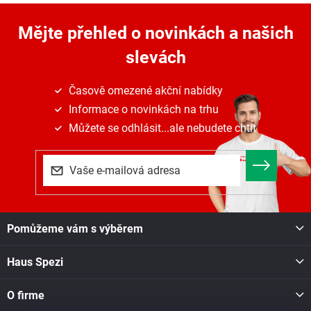
v
a
á
c
n
Mějte přehled o novinkách
a našich
í
í
p
slevách
r
v
k
Časově omezené akční nabídky
y
Informace o novinkách na trhu
v
ý
Můžete se odhlásit...ale nebudete chtít
p
i
s
u
Z
Pomůžeme vám s výběrem
á
p
Haus Spezi
a
t
í
O firme