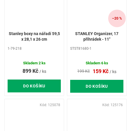
–20 %
Stanley boxy na nářadí 59,5
STANLEY Organizer, 17
x 28,1 x 26 cm
přihrádek - 11"
1-79-218
STST81680-1
Skladem
2 ks
Skladem
6 ks
899 Kč
159 Kč
199 Kč
/ ks
/ ks
DO KOŠÍKU
DO KOŠÍKU
Kód:
125078
Kód:
125176