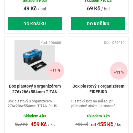
ů
Skladem
9 bal
Skladem
>10 bal
49 Kč
69 Kč
/ bal
/ bal
DO KOŠÍKU
DO KOŠÍKU
Kód:
106686
Kód:
029019
od
–11 %
–11 %
Box plastový s organizérem
Box plastový s organizérem
276x286x554mm TITAN
FIREBIRD
PLUS
Box plastový s organizérem
Plastový box na nářadí pr
276x286x554mm TITAN PLUS
přehledné uložení a snadné
přenášení nářadí.
Skladem
4 ks
Skladem
3 ks
459 Kč
455 Kč
520 Kč
455 Kč
/ ks
od
/ ks