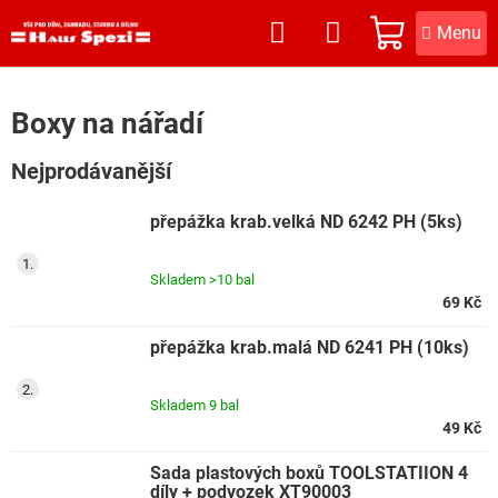
Přejít
na
NÁKUPNÍ
obsah
KOŠÍK
Boxy na nářadí
Nejprodávanější
přepážka krab.velká ND 6242 PH (5ks)
Skladem
>10 bal
69 Kč
přepážka krab.malá ND 6241 PH (10ks)
Skladem
9 bal
49 Kč
Sada plastových boxů TOOLSTATIION 4
díly + podvozek XT90003