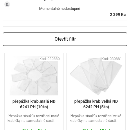
Momentálně nedostupné
2 399 Kč
Otevřít filtr
V
Kód:
030880
Kód:
030881
ý
p
i
s
p
r
o
přepážka krab.malá ND
přepážka krab.velká ND
d
6241 PH (10ks)
6242 PH (5ks)
u
Přepážka slouží k rozdělení malé
Přepážka slouží k rozdělení velké
k
krabičky na samostatné části.
krabičky na samostatné části.
t