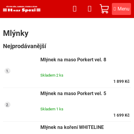
Přejít
na
NÁKUPNÍ
obsah
KOŠÍK
Mlýnky
Nejprodávanější
Mlýnek na maso Porkert vel. 8
Skladem
2 ks
1 899 Kč
Mlýnek na maso Porkert vel. 5
Skladem
1 ks
1 699 Kč
Mlýnek na koření WHITELINE