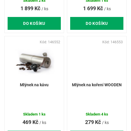
ů
Skladem
2 ks
Skladem
1 ks
1 899 Kč
1 699 Kč
/ ks
/ ks
DO KOŠÍKU
DO KOŠÍKU
Kód:
146552
Kód:
146553
Mlýnek na kávu
Mlýnek na koření WOODEN
Skladem
1 ks
Skladem
4 ks
469 Kč
279 Kč
/ ks
/ ks