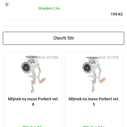
Skladem
2 ks
199 Kč
Otevřít filtr
V
Kód:
031056
Kód:
031055
ý
p
i
s
p
r
o
Mlýnek na maso Porkert vel.
Mlýnek na maso Porkert vel.
d
8
5
u
k
t