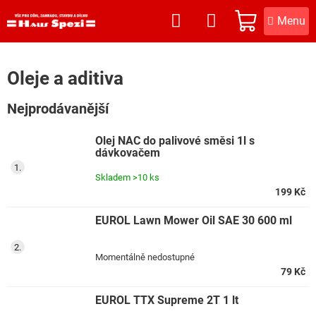
Přejít
na
NÁKUPNÍ
obsah
KOŠÍK
Oleje a aditiva
Nejprodávanější
Olej NAC do palivové směsi 1l s
dávkovačem
Skladem
>10 ks
199 Kč
EUROL Lawn Mower Oil SAE 30 600 ml
Momentálně nedostupné
79 Kč
EUROL TTX Supreme 2T 1 lt