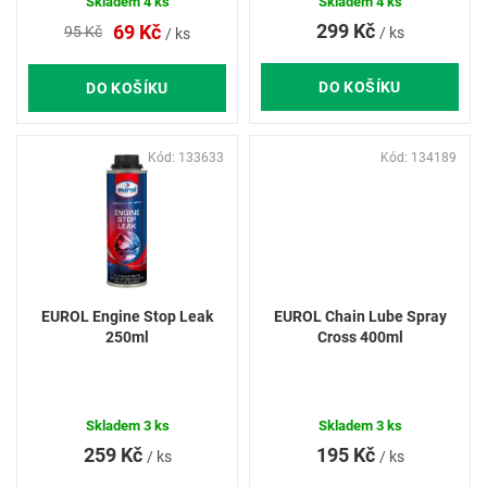
ů
Skladem
4 ks
Skladem
4 ks
299 Kč
69 Kč
95 Kč
/ ks
/ ks
DO KOŠÍKU
DO KOŠÍKU
Kód:
133633
Kód:
134189
EUROL Engine Stop Leak
EUROL Chain Lube Spray
250ml
Cross 400ml
Skladem
3 ks
Skladem
3 ks
259 Kč
195 Kč
/ ks
/ ks