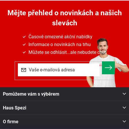
v
a
á
c
n
Mějte přehled o novinkách
a našich
í
í
p
slevách
r
v
k
Časově omezené akční nabídky
y
Informace o novinkách na trhu
v
ý
Můžete se odhlásit...ale nebudete chtít
p
i
s
u
Z
Pomůžeme vám s výběrem
á
p
Haus Spezi
a
t
í
O firme