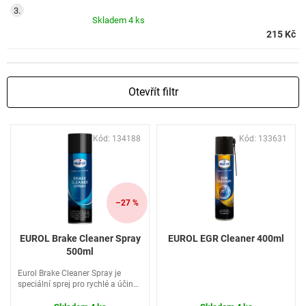
Skladem
4 ks
215 Kč
Otevřít filtr
V
Kód:
134188
Kód:
133631
ý
p
i
s
p
–27 %
r
o
EUROL Brake Cleaner Spray
EUROL EGR Cleaner 400ml
d
500ml
u
Eurol Brake Cleaner Spray je
k
speciální sprej pro rychlé a účinné
t
odmašťování