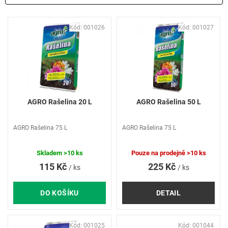
V
Kód:
001026
Kód:
001027
ý
p
i
s
p
r
o
AGRO Rašelina 20 L
AGRO Rašelina 50 L
d
u
AGRO Rašelina 75 L
AGRO Rašelina 75 L
k
t
ů
Skladem
>10 ks
Pouze na prodejně
>10 ks
115 Kč
225 Kč
/ ks
/ ks
DO KOŠÍKU
DETAIL
Kód:
001025
Kód:
001044