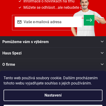
Informace o novinkách na trhu
v
ý
Můžete se odhlásit...ale nebudete chtít
p
i
s
u
Z
Pomůžeme vám s výběrem
á
p
Haus Spezi
a
t
í
O firme
Tento web používá soubory cookie. Dalším procházením
Facebook
tohoto webu vyjadřujete souhlas s jejich používáním.
Nastavení
Copyright 2026
Haus Spezi shop
. Všechna práva vyhrazena.
Při nákupu v naší pobočce v Novém Městě na Moravě, Soškova