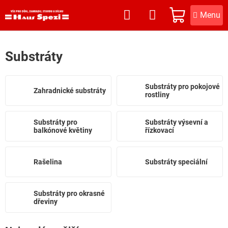
Přejít
na
NÁKUPNÍ
obsah
KOŠÍK
Substráty
Substráty pro pokojové
Zahradnické substráty
rostliny
Substráty pro
Substráty výsevní a
balkónové květiny
řízkovací
Rašelina
Substráty speciální
Substráty pro okrasné
dřeviny