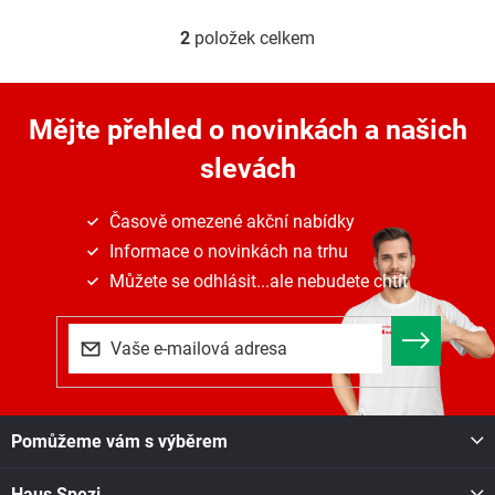
2
položek celkem
O
v
l
á
Mějte přehled o novinkách
a našich
d
a
slevách
c
í
p
Časově omezené akční nabídky
r
Informace o novinkách na trhu
v
k
Můžete se odhlásit...ale nebudete chtít
y
v
ý
p
i
s
Z
u
Pomůžeme vám s výběrem
á
p
Haus Spezi