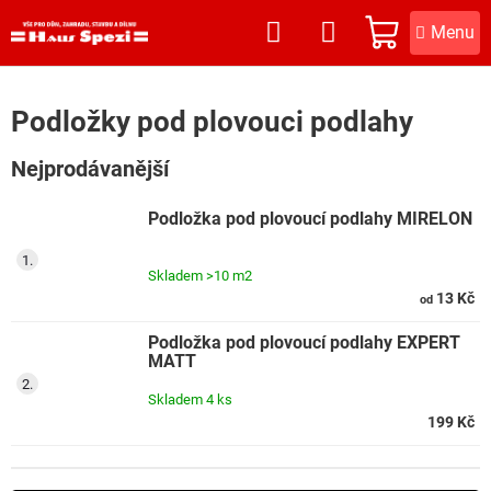
Přejít
na
NÁKUPNÍ
obsah
KOŠÍK
Podložky pod plovouci podlahy
Nejprodávanější
Podložka pod plovoucí podlahy MIRELON
Skladem
>10 m2
13 Kč
od
Podložka pod plovoucí podlahy EXPERT
MATT
Skladem
4 ks
199 Kč