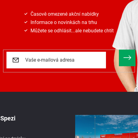
p
i
s
Časově omezené akční nabídky
u
Informace o novinkách na trhu
Můžete se odhlásit...ale nebudete chtít
Spezi