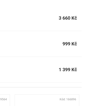
3 660 Kč
999 Kč
1 399 Kč
69564
Kód:
166896