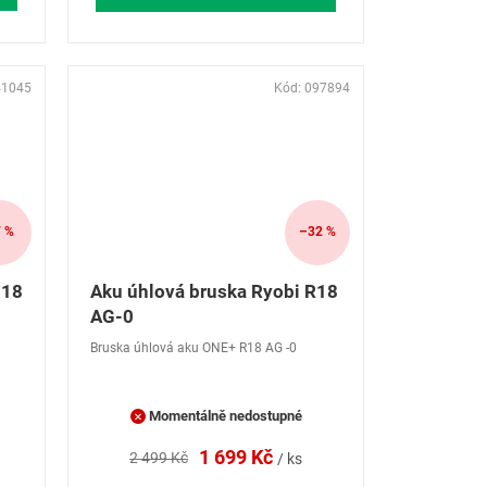
41045
Kód:
097894
 %
–32 %
 18
Aku úhlová bruska Ryobi R18
AG-0
Bruska úhlová aku ONE+ R18 AG -0
Momentálně nedostupné
1 699 Kč
2 499 Kč
/ ks