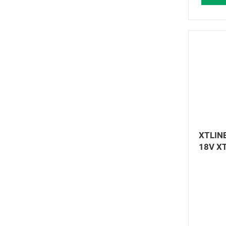
XTLINE
18V X