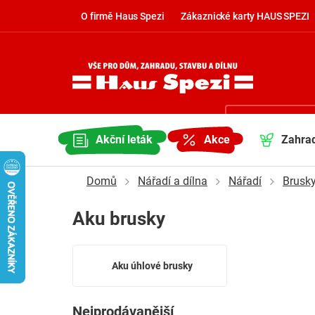
Přejít
O firmě Haus Spezi
Zákaznické karty HAUS SPEZI
na
obsah
Kontaktujte nás
NÁKUP
undefined
Akční leták
Akce
Zahra
KOŠÍK
Domů
Nářadí a dílna
Nářadí
Brusk
Aku brusky
Aku úhlové brusky
Nejprodávanější