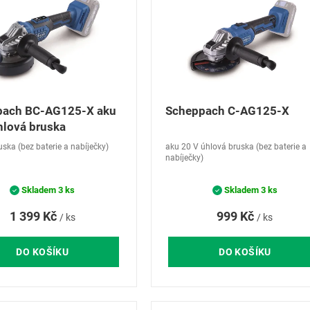
pach BC-AG125-X aku
Scheppach C-AG125-X
hlová bruska
uska (bez baterie a nabíječky)
aku 20 V úhlová bruska (bez baterie a
nabíječky)
Skladem
3 ks
Skladem
3 ks
1 399 Kč
999 Kč
/ ks
/ ks
DO KOŠÍKU
DO KOŠÍKU