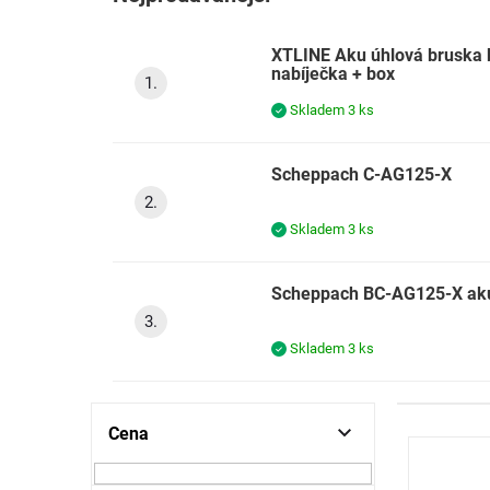
XTLINE Aku úhlová bruska b
nabíječka + box
Skladem
3 ks
Scheppach C-AG125-X
Skladem
3 ks
Scheppach BC-AG125-X aku
Skladem
3 ks
P
Cena
V
o
ý
s
p
t