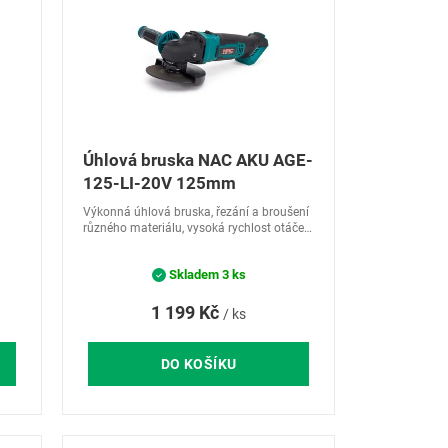
Úhlová bruska NAC AKU AGE-
125-LI-20V 125mm
Výkonná úhlová bruska, řezání a broušení
různého materiálu, vysoká rychlost otáček
– až 10 000 ot./min, snadná výměna
kotouče o velikosti 125 mm díky aretaci
Skladem
3 ks
vřetena, řada...
1 199 Kč
/ ks
DO KOŠÍKU