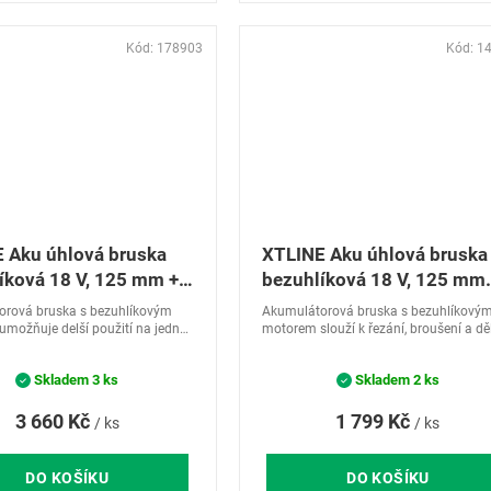
Kód:
178903
Kód:
1
 Aku úhlová bruska
XTLINE Aku úhlová bruska
íková 18 V, 125 mm +
bezuhlíková 18 V, 125 mm
e + baterie 5.0 Ah +
XT102835
orová bruska s bezuhlíkovým
Akumulátorová bruska s bezuhlíkový
čka + box
možňuje delší použití na jedno
motorem slouží k řezání, broušení a dě
umulátoru. Výhodou je
materiálu.
 konstrukce s ergonomicky
Skladem
3 ks
Skladem
2 ks
u pogumovanou rukojetí pro...
3 660 Kč
1 799 Kč
/ ks
/ ks
DO KOŠÍKU
DO KOŠÍKU