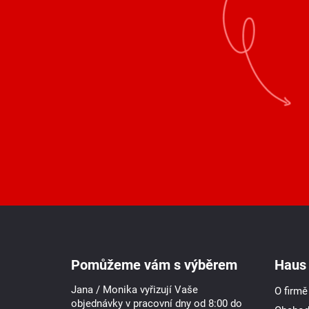
Z
á
p
a
Pomůžeme vám s výběrem
Haus 
t
í
Jana / Monika vyřizují Vaše
O firmě
objednávky v pracovní dny od 8:00 do