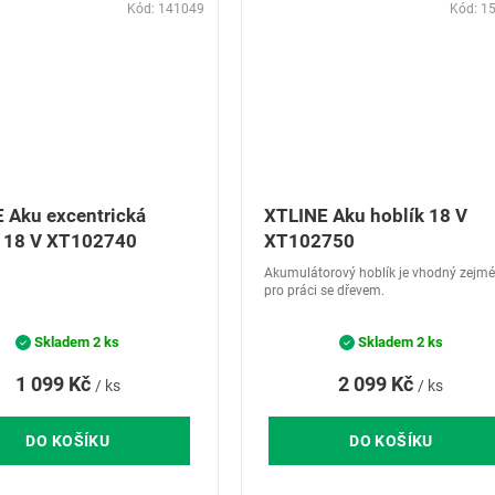
Kód:
141049
Kód:
1
 Aku excentrická
XTLINE Aku hoblík 18 V
 18 V XT102740
XT102750
Akumulátorový hoblík je vhodný zejm
pro práci se dřevem.
Skladem
2 ks
Skladem
2 ks
1 099 Kč
2 099 Kč
/ ks
/ ks
DO KOŠÍKU
DO KOŠÍKU