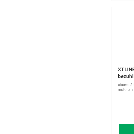
XTLINE
bezuhl
kotouč
Akumulát
nabíje
motorem u
nabití ak
kompaktní
tvarovano