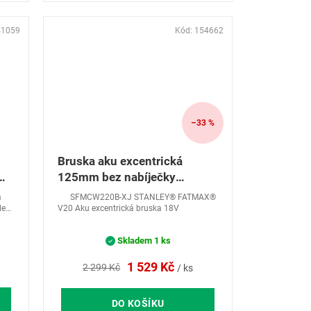
41059
Kód:
154662
–33 %
Bruska aku excentrická
125mm bez nabíječky
Stanley V20
m
SFMCW220B-XJ STANLEY® FATMAX®
lení
V20 Aku excentrická bruska 18V
Skladem
1 ks
1 529 Kč
2 299 Kč
/ ks
DO KOŠÍKU