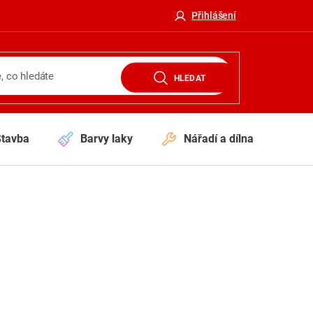
Přihlášení
HLEDAT
Stavba
Barvy laky
Nářadí a dílna
V