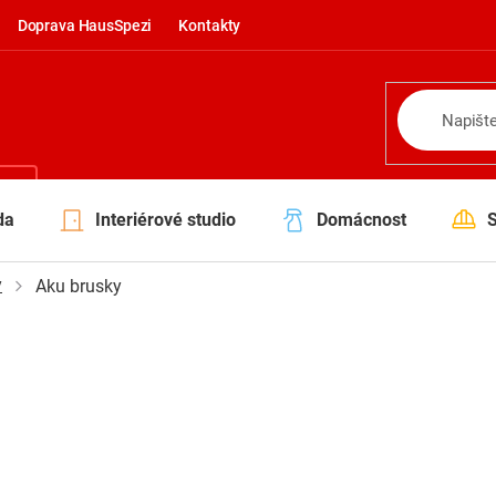
Doprava HausSpezi
Kontakty
NÍ
da
Interiérové studio
Domácnost
y
Aku brusky