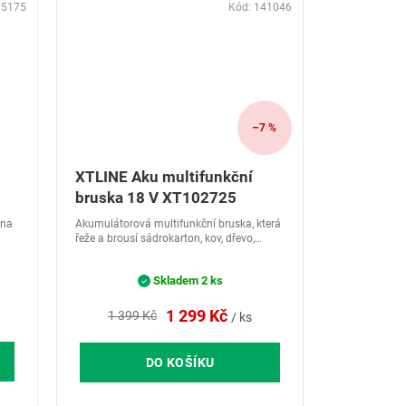
55175
Kód:
141046
–7 %
XTLINE Aku multifunkční
bruska 18 V XT102725
éna
Akumulátorová multifunkční bruska, která
řeže a brousí sádrokarton, kov, dřevo,
plasty, kompozity a další materiály.
Skladem
2 ks
1 299 Kč
1 399 Kč
/ ks
DO KOŠÍKU