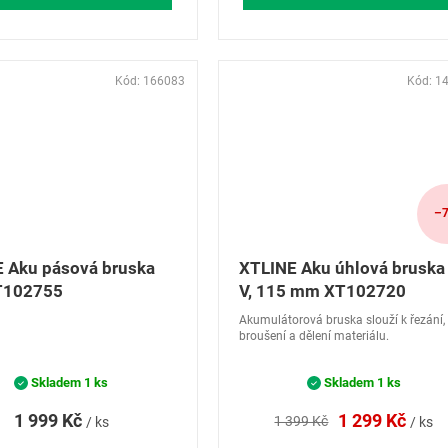
Kód:
166083
Kód:
1
–7
 Aku pásová bruska
XTLINE Aku úhlová bruska
T102755
V, 115 mm XT102720
Akumulátorová bruska slouží k řezání,
broušení a dělení materiálu.
Skladem
1 ks
Skladem
1 ks
1 999 Kč
1 299 Kč
1 399 Kč
/ ks
/ ks