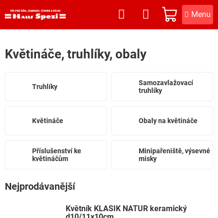
Přejít
na
NÁKUPNÍ
obsah
KOŠÍK
Květináče, truhlíky, obaly
Samozavlažovací
Truhlíky
truhlíky
Květináče
Obaly na květináče
Příslušenství ke
Minipařeniště, výsevné
květináčům
misky
Nejprodávanější
Květník KLASIK NATUR keramický
d10/11x10cm