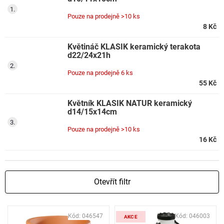
Pouze na prodejně
>10 ks
8 Kč
Květináč KLASIK keramický terakota
d22/24x21h
Pouze na prodejně
6 ks
55 Kč
Květník KLASIK NATUR keramický
d14/15x14cm
Pouze na prodejně
>10 ks
16 Kč
Otevřít filtr
V
Kód:
046547
Kód:
046003
ý
AKCE