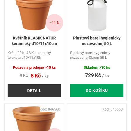
p
i
s
p
–11 %
r
o
Květník KLASIK NATUR
Plastový barel hygienicky
d
keramický d10/11x10cm
nezávadné, 50 L
u
Květináč KLASIK keramický
Plastový barel hygienicky
k
terakota d10/11x10h
nezávadné, Objem 50 L
t
ů
Pouze na prodejně
>10 ks
Skladem
>10 ks
729 Kč
8 Kč
9 Kč
/ ks
/ ks
DO KOŠÍKU
DETAIL
Kód:
046560
Kód:
046553