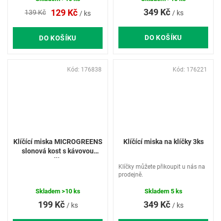
349 Kč
129 Kč
139 Kč
/ ks
/ ks
DO KOŠÍKU
DO KOŠÍKU
Kód:
176838
Kód:
176221
Klíčící miska MICROGREENS
Klíčící miska na klíčky 3ks
slonová kost s kávovou
sedlinou
Klíčky můžete přikoupit u nás na
prodejně.
Skladem
>10 ks
Skladem
5 ks
199 Kč
349 Kč
/ ks
/ ks