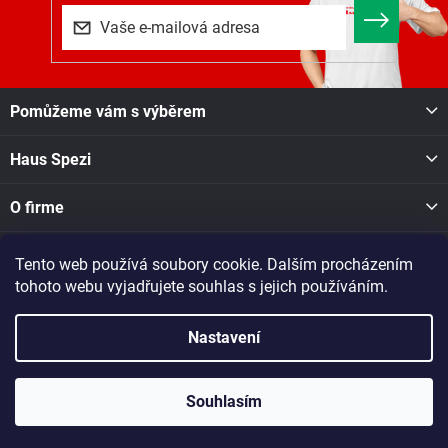
i
s
u
Z
Pomůžeme vám s výběrem
á
p
Haus Spezi
a
t
í
O firme
Tento web používá soubory cookie. Dalším procházením
Facebook
tohoto webu vyjadřujete souhlas s jejich používáním.
Nastavení
Copyright 2026
Haus Spezi shop
. Všechna práva vyhrazena.
Při nákupu v naší pobočce v Novém Městě na Moravě, Soškova
1550, se o dostupnosti zboží informujte na tel. čísle: 605 028 731
Souhlasím
nebo dotaz zašlete na e-mail: nmesto@raj-dreva.cz
Vytvořil Shoptet
|
Dostmedia