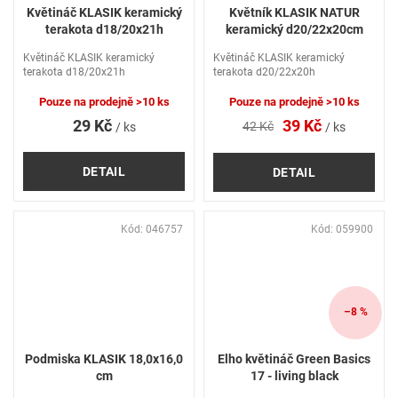
Květináč KLASIK keramický
Květník KLASIK NATUR
terakota d18/20x21h
keramický d20/22x20cm
Květináč KLASIK keramický
Květináč KLASIK keramický
terakota d18/20x21h
terakota d20/22x20h
Pouze na prodejně
>10 ks
Pouze na prodejně
>10 ks
29 Kč
39 Kč
42 Kč
/ ks
/ ks
DETAIL
DETAIL
Kód:
046757
Kód:
059900
–8 %
Podmiska KLASIK 18,0x16,0
Elho květináč Green Basics
cm
17 - living black