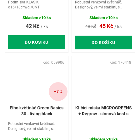
Podmiska KLASIK
Robustní venkovní květináč.
d16/18cm/gl/UNT
Designový, velmi stabilní, s
odpovídající podmiskou. Ideální
květináč pro vaše rostliny.
Skladem
>10 ks
Skladem
>10 ks
42 Kč
45 Kč
49 Kč
/ ks
/ ks
DO KOŠÍKU
DO KOŠÍKU
Kód:
059906
Kód:
170418
–7 %
Elho květináč Green Basics
Klíčící miska MICROGREENS
30 - living black
+ Regrow - slonová kost s
kávovou sedlinou
Robustní venkovní květináč.
Designový, velmi stabilní, s
odpovídající podmiskou. Ideální
květináč pro vaše rostliny
Skladem
>10 ks
Skladem
>10 ks