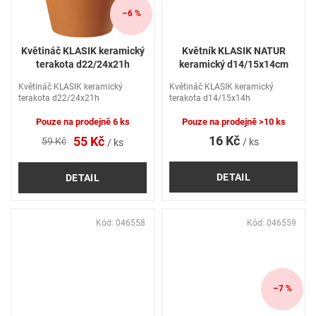
–6 %
Květináč KLASIK keramický
Květník KLASIK NATUR
terakota d22/24x21h
keramický d14/15x14cm
Květináč KLASIK keramický
Květináč KLASIK keramický
terakota d22/24x21h
terakota d14/15x14h
Pouze na prodejně
6 ks
Pouze na prodejně
>10 ks
16 Kč
55 Kč
59 Kč
/ ks
/ ks
DETAIL
DETAIL
Kód:
046558
Kód:
046559
–7 %