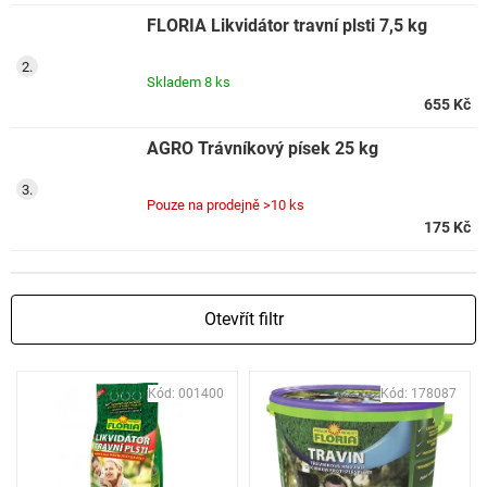
FLORIA Likvidátor travní plsti 7,5 kg
Skladem
8 ks
655 Kč
AGRO Trávníkový písek 25 kg
Pouze na prodejně
>10 ks
175 Kč
Otevřít filtr
V
Kód:
001400
Kód:
178087
ý
p
i
s