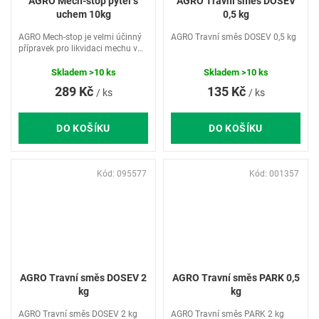
AGRO Mech-stop pytel s
AGRO Travní směs DOSEV
uchem 10kg
0,5 kg
AGRO Mech-stop je velmi účinný
AGRO Travní směs DOSEV 0,5 kg
přípravek pro likvidaci mechu v
trávníku s hnojivým účinkem,
působením přípravku proti
Skladem
>10 ks
Skladem
>10 ks
mechu dochází k zaschnutí
289 Kč
135 Kč
/ ks
/ ks
mechového porostu v trávníku,...
DO KOŠÍKU
DO KOŠÍKU
Kód:
095577
Kód:
001357
AGRO Travní směs DOSEV 2
AGRO Travní směs PARK 0,5
kg
kg
AGRO Travní směs DOSEV 2 kg
AGRO Travní směs PARK 2 kg