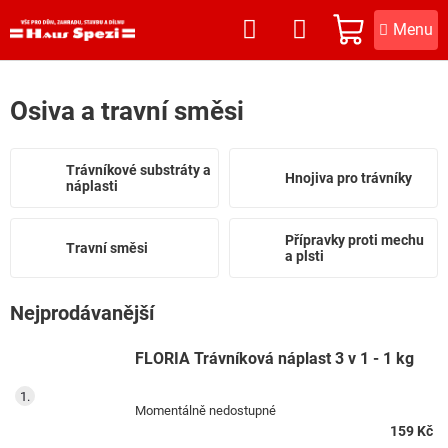
Přejít
na
NÁKUPNÍ
obsah
KOŠÍK
Osiva a travní směsi
Trávníkové substráty a
Hnojiva pro trávníky
náplasti
Přípravky proti mechu
Travní směsi
a plsti
Nejprodávanější
FLORIA Trávníková náplast 3 v 1 - 1 kg
Momentálně nedostupné
159 Kč