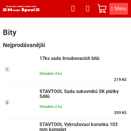
Přejít
na
NÁKUPNÍ
obsah
KOŠÍK
Bity
Nejprodávanější
17ks sada šroubovacích bitů
Skladem
4 ks
219 Kč
STAVTOOL Sada sukovníků SK plátky
5dílů
Skladem
2 ks
359 Kč
STAVTOOL Vykružovací korunka 103
mm komplet