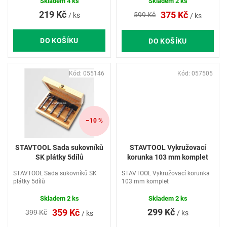
ů
Skladem
4 ks
Skladem
2 ks
219 Kč
375 Kč
599 Kč
/ ks
/ ks
DO KOŠÍKU
DO KOŠÍKU
Kód:
055146
Kód:
057505
–10 %
STAVTOOL Sada sukovníků
STAVTOOL Vykružovací
SK plátky 5dílů
korunka 103 mm komplet
STAVTOOL Sada sukovníků SK
STAVTOOL Vykružovací korunka
plátky 5dílů
103 mm komplet
Skladem
2 ks
Skladem
2 ks
299 Kč
359 Kč
399 Kč
/ ks
/ ks