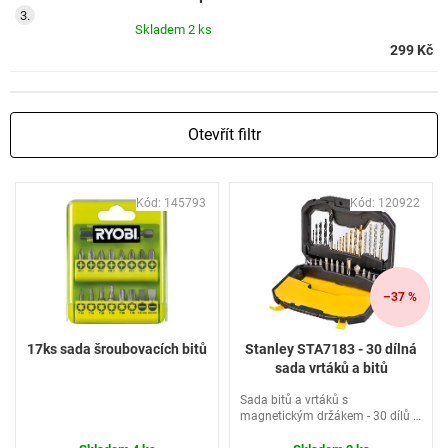
Skladem
2 ks
299 Kč
Otevřít filtr
V
Kód:
145793
Kód:
120922
ý
p
i
s
p
–37 %
r
o
17ks sada šroubovacích bitů
Stanley STA7183 - 30 dílná
d
sada vrtáků a bitů
u
Sada bitů a vrtáků s
k
magnetickým držákem - 30 dílů -
t
STA7183