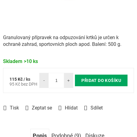
Granulovaný přípravek na odpuzování krtků je určen k
ochraně zahrad, sportovních ploch apod. Balení: 500 g.
Skladem
>10 ks
115 Kč
/ ks
Měrná
PŘIDAT DO KOŠÍKU
95 Kč bez DPH
cena:
Tisk
Zeptat se
Hlídat
Sdílet
Popis
Podobné (9)
Diskuze