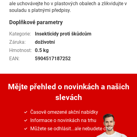
ale uchovávejte ho v plastových obalech a zlikvidujte v
souladu s platnými předpisy.
Doplňkové parametry
Kategorie
:
Insekticidy proti škůdcům
Záruka
:
doživotní
Hmotnost
:
0.5 kg
EAN
:
5904517187252
Mějte přehled o novinkách
a našich
slevách
Časově omezené akční nabídky
Informace o novinkách na trhu
Můžete se odhlásit...ale nebudete chtít