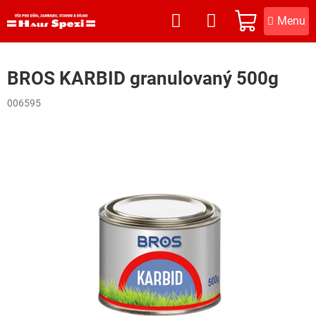
Přejít
na
NÁKUPNÍ
obsah
KOŠÍK
BROS KARBID granulovaný 500g
006595