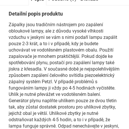
Detailní popis produktu
Zápalky jsou tradičním nástrojem pro zapálení
obloukové lampy, ale z důvodu vysoké vlhkosti
vzduchu v jeskyni se vám s nimi podaří lampu zapálit
pouze 2-3 krát, a to i v případě, kdy je budete
uchovávat ve vodotěsném plastovém obalu. Použití
zapalovače je mnohem praktičtější. Pokud dojde ke
spotřebování plynu, postačí pro zapálení lampy také
jiskra z křesadla. V současné době je nejspolehlivějším
způsobem zapálení čelového svítídla piezoelektrický
zápalný systém Petzl. V případě problémů s
fungováním lampy ji vždy po 4-5 hodinách vyčistěte.
Uhlík je nutné převážet ve vodotěsném balení.
Generátor plynu naplňte uhlíkem pouze ze dvou třetin
tak, aby zůstal dostatek prostoru pro uhlíkové zbytky,
jejichž obal je větší. Uhlíkové zbytky je nutné
odstraňovat každých 4-5 hodin, a to i v případě, že
lampa funguje správně. Odpad nenechávejte v jeskyni,