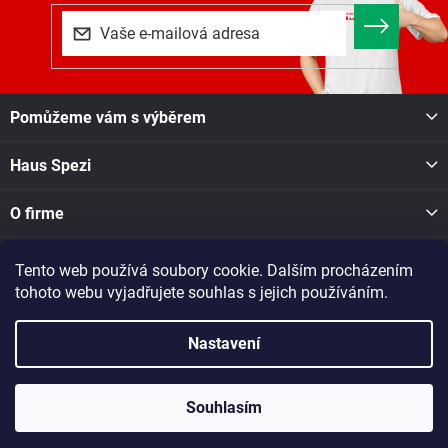
Z
Pomůžeme vám s výběrem
á
p
Haus Spezi
a
t
í
O firme
Tento web používá soubory cookie. Dalším procházením
Facebook
tohoto webu vyjadřujete souhlas s jejich používáním.
Nastavení
Copyright 2026
Haus Spezi shop
. Všechna práva vyhrazena.
Při nákupu v naší pobočce v Novém Městě na Moravě, Soškova
1550, se o dostupnosti zboží informujte na tel. čísle: 605 028 731
Souhlasím
nebo dotaz zašlete na e-mail: nmesto@raj-dreva.cz
Vytvořil Shoptet
|
Dostmedia