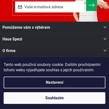
Z
Pomůžeme vám s výběrem
á
p
Haus Spezi
a
t
í
O firme
Tento web používá soubory cookie. Dalším procházením
Facebook
tohoto webu vyjadřujete souhlas s jejich používáním.
Nastavení
Copyright 2026
Haus Spezi shop
. Všechna práva vyhrazena.
Při nákupu v naší pobočce v Novém Městě na Moravě, Soškova
1550, se o dostupnosti zboží informujte na tel. čísle: 605 028 731
Souhlasím
nebo dotaz zašlete na e-mail: nmesto@raj-dreva.cz
Vytvořil Shoptet
|
Dostmedia