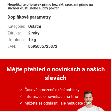
Neaplikujte přípravek přímo bez aktivace, ani přímo na
suchou krustu nebo suchý povrch.
Doplňkové parametry
Kategorie
:
Ostatní
Záruka
:
2 roky
Hmotnost
:
1 kg
EAN
:
8595035725872
Mějte přehled o novinkách
a našich
slevách
Časově omezené akční nabídky
Informace o novinkách na trhu
Můžete se odhlásit...ale nebudete chtít