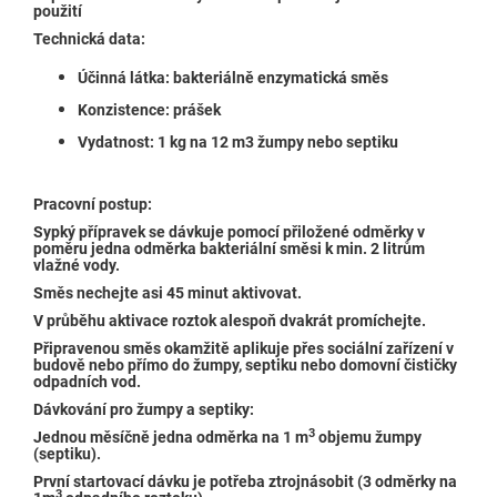
použití
Technická data:
Účinná látka: bakteriálně enzymatická směs
Konzistence: prášek
Vydatnost: 1 kg na 12 m3 žumpy nebo septiku
Pracovní postup:
Sypký přípravek se dávkuje pomocí přiložené odměrky v
poměru jedna odměrka bakteriální směsi k min. 2 litrům
vlažné vody.
Směs nechejte asi 45 minut aktivovat.
V průběhu aktivace roztok alespoň dvakrát promíchejte.
Připravenou směs okamžitě aplikuje přes sociální zařízení v
budově nebo přímo do žumpy, septiku nebo domovní čističky
odpadních vod.
Dávkování pro žumpy a septiky:
3
Jednou měsíčně jedna odměrka na 1 m
objemu žumpy
(septiku).
První startovací dávku je potřeba ztrojnásobit (3 odměrky na
3