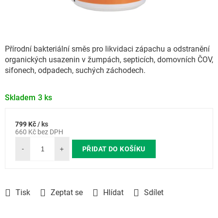
Přírodní bakteriální směs pro likvidaci zápachu a odstranění
organických usazenin v žumpách, septicích, domovních ČOV,
sifonech, odpadech, suchých záchodech.
Skladem
3 ks
799 Kč
/ ks
Měrná
660 Kč bez DPH
cena:
PŘIDAT DO KOŠÍKU
Tisk
Zeptat se
Hlídat
Sdílet