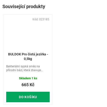
Související produkty
Kód:
023185
BULDOK Pro čistá jezírka -
0,5kg
Bakteriální sypká směs na
přírodní bázi, která zbavuje
zahradní jezírka a rybníčky
zelených řas a pomáhá je
Skladem
1 ks
udržovat čistá a průzračná.
665 Kč
DO KOŠÍKU