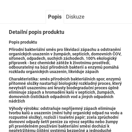
Popis
Diskuze
Detailní popis produktu
Popis produktu
Přírodní bakteriální směs pro likvidaci zápachu a odstranění
organických usazenin v žumpách, septicích, domovních ČOV,
sifonech, odpadech, suchých záchodech. 100% ekologický
přípravek - bez chemické zátěže k životnímu prostředí,
odbouratelný na bázi přírodních bakterií a enzymů pomáhá
rozkladu organických usazenin, likviduje zápach
Charakteristika:
směs přírodních bakteriálních spor, enzymů
přítomné složky nastartují biologický rozkladný proces, který
nevytváří usazeninu ani krusty biodegradační proces úplně
eliminuje zápach a hromadění kalů v septicích, žumpách,
domovních čističkách odpadních vod a jiných odpadních
nádržích
Výhody výrobku: odstraňuje nepříjemný zápach eliminuje
tvorbu kalů a usazenin (mění tuhý organický odpad na vodu a
rozpustné složky), rozloží i toaletní papír; zcela zprůchodní
domovní odpady šetří peníze za vývoz septiku nebo žumpy
při pravidelném používání bakteriální směsi dochází k
nepřetržitému čištění systémů bezpečné a jednoduché