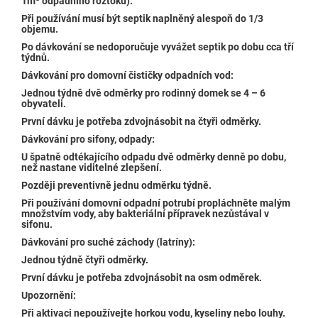
1m
odpadního roztoku).
Při používání musí být septik naplněný alespoň do 1/3
objemu.
Po dávkování se nedoporučuje vyvážet septik po dobu cca tří
týdnů.
Dávkování pro domovní čističky odpadních vod:
Jednou týdně dvě odměrky pro rodinný domek se 4 – 6
obyvateli.
První dávku je potřeba zdvojnásobit na čtyři odměrky.
Dávkování pro sifony, odpady:
U špatně odtékajícího odpadu dvě odměrky denně po dobu,
než nastane viditelné zlepšení.
Později preventivně jednu odměrku týdně.
Při používání domovní odpadní potrubí propláchněte malým
množstvím vody, aby bakteriální přípravek nezůstával v
sifonu.
Dávkování pro suché záchody (latríny):
Jednou týdně čtyři odměrky.
První dávku je potřeba zdvojnásobit na osm odměrek.
Upozornění:
Při aktivaci nepoužívejte horkou vodu, kyseliny nebo louhy.