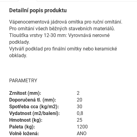
Detailní popis produktu
Vápenocementová jádrová omítka pro ruční omítání.
Pro omítání všech běžných stavebních materiálů.
Tloušťka vrstvy 12-30 mm: Vyrovnává nerovné
podklady.
Vytváří podklad pro finální omítky nebo keramické
obklady.
PARAMETRY
Zrnitost (mm):
2
Doporučená tl. (mm):
20
Spotřeba cca (kg/m2):
30
Vydatnost (m2/balení):
0,8
Hmotnost (kg):
25
Paleta (kg):
1200
Volně ložená:
ANO