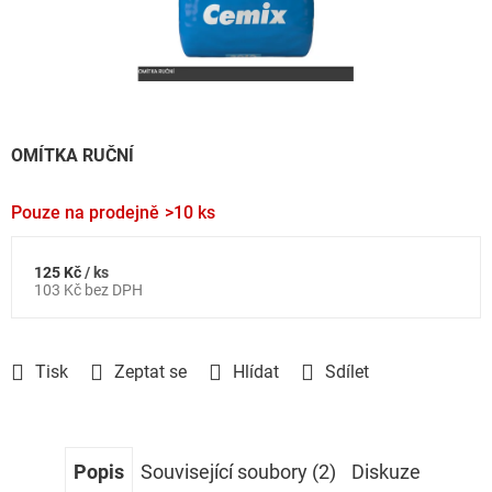
OMÍTKA RUČNÍ
Pouze na prodejně
>10 ks
125 Kč
/ ks
Měrná
103 Kč bez DPH
cena:
Tisk
Zeptat se
Hlídat
Sdílet
Popis
Související soubory (2)
Diskuze