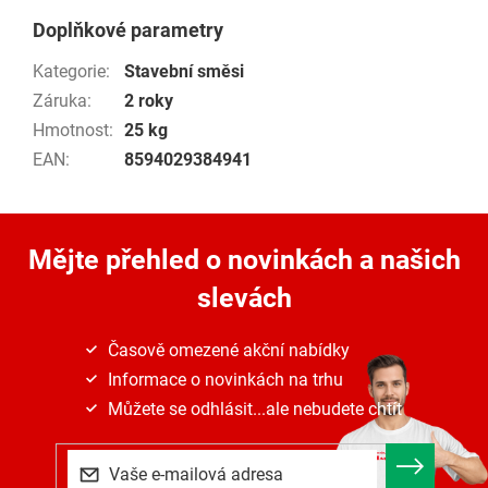
Doplňkové parametry
Kategorie
:
Stavební směsi
Záruka
:
2 roky
Hmotnost
:
25 kg
EAN
:
8594029384941
Mějte přehled o novinkách
a našich
slevách
Časově omezené akční nabídky
Informace o novinkách na trhu
Můžete se odhlásit...ale nebudete chtít