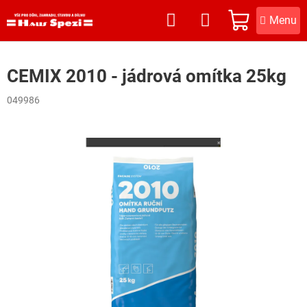
Přejít
na
NÁKUPNÍ
obsah
KOŠÍK
CEMIX 2010 - jádrová omítka 25kg
049986