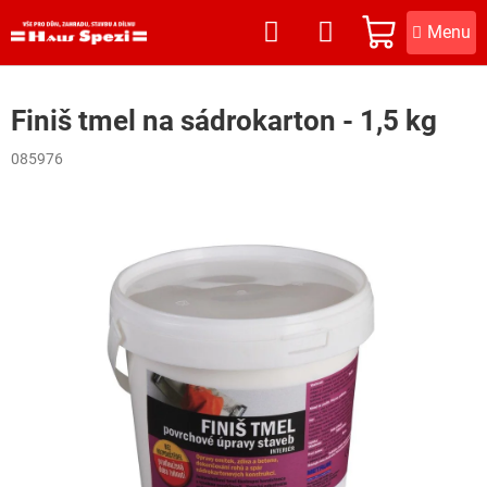
Přejít
na
NÁKUPNÍ
obsah
KOŠÍK
Finiš tmel na sádrokarton - 1,5 kg
085976