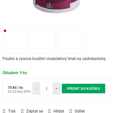
Finální a vysoce kvalitní víceúčelový tmel na sádrokartony.
Skladem
9 ks
75 Kč
/ ks
Měrná
PŘIDAT DO KOŠÍKU
62 Kč bez DPH
cena:
Tisk
Zeptat se
Hlídat
Sdílet