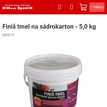
Přejít
na
NÁKUPNÍ
obsah
KOŠÍK
Finiš tmel na sádrokarton - 5,0 kg
085975