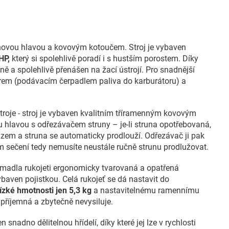
unovou hlavou a kovovým kotoučem. Stroj je vybaven
HP,
který si spolehlivě poradí i s hustším porostem. Díky
 a spolehlivě přenášen na žací ústrojí. Pro snadnější
erem (podávacím čerpadlem paliva do karburátoru) a
troje - stroj je vybaven kvalitním tříramenným kovovým
hlavou s odřezávačem struny – je-li struna opotřebovaná,
 zem a struna se automaticky prodlouží. Odřezávač ji pak
 sečení tedy nemusíte neustále ručně strunu prodlužovat.
u madla rukojeti ergonomicky tvarovaná a opatřená
ybaven pojistkou. Celá rukojeť se dá nastavit do
ízké hmotnosti jen 5,3 kg
a nastavitelnému ramennímu
příjemná a zbytečně nevysiluje.
 snadno dělitelnou hřídelí, díky které jej lze v rychlosti