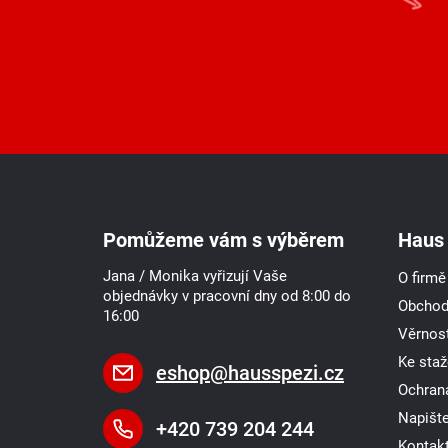
Z
á
p
a
Pomůžeme vám s výběrem
Haus 
t
í
Jana / Monika vyřizují Vaše
O firmě
objednávky v pracovní dny od 8:00 do
Obchod
16:00
Věrnost
Ke staž
eshop
@
hausspezi.cz
Ochran
Napišt
+420 739 204 244
Kontak