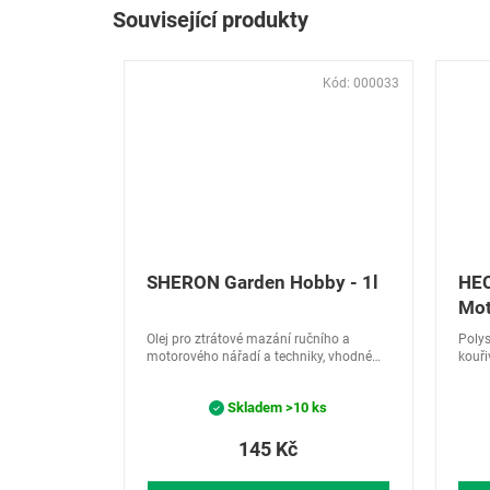
Související produkty
Kód:
000033
SHERON Garden Hobby - 1l
HEC
Mot
dvo
Olej pro ztrátové mazání ručního a
Polys
motorového nářadí a techniky, vhodné
kouři
pro sekačky, motorové pily…
doko
dvout
Skladem
>10 ks
Sníže
145 Kč