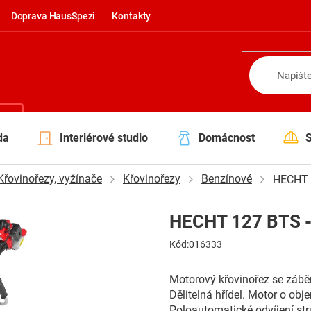
Doprava HausSpezi
Kontakty
NÍ
da
Interiérové studio
Domácnost
Křovinořezy, vyžínače
Křovinořezy
Benzínové
HECHT 1
HECHT 127 BTS -
Kód:
016333
Motorový křovinořez se záb
Dělitelná hřídel. Motor o o
Poloautomatické odvíjení str