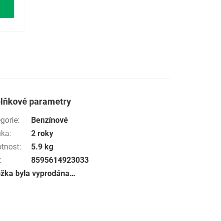
lňkové parametry
gorie
:
Benzínové
uka
:
2 roky
tnost
:
5.9 kg
:
8595614923033
ožka byla vyprodána…