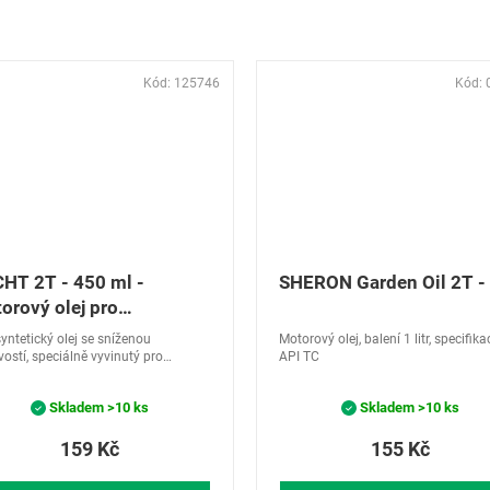
Kód:
125746
Kód:
HT 2T - 450 ml -
SHERON Garden Oil 2T - 
orový olej pro
utaktní motory
yntetický olej se sníženou
Motorový olej, balení 1 litr, specifika
vostí, speciálně vyvinutý pro
API TC
nalé mazání vysokootáčkových
aktních motorů.. Objem 0,5 l.
Skladem
>10 ks
Skladem
>10 ks
ná kouřivost.
159 Kč
155 Kč