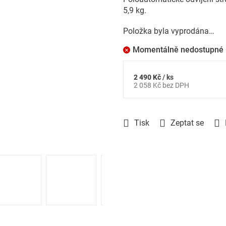
5,9 kg.
Položka byla vyprodána…
Momentálně nedostupné
2 490 Kč
/ ks
Měrná
2 058 Kč bez DPH
cena:
Tisk
Zeptat se