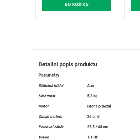
DO KOŠÍKU
Detailní popis produktu
Parametry
Dělitelná hřídel
Ano
Hmotnost
5,3 kg
Motor
Hecht 2-taktní
Obsah motoru
26 cm3
Pracovní záběr
25,5 / 44 cm
Výkon
1,1 HP