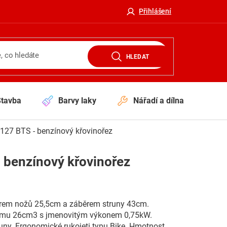
Přihlášení
HLEDAT
Stavba
Barvy laky
Nářadí a dílna
V
27 BTS - benzínový křovinořez
 benzínový křovinořez
ěrem nožů 25,5cm a záběrem struny 43cm.
bjemu 26cm3 s jmenovitým výkonem 0,75kW.
uny. Ergonomické rukojeti typu Bike. Hmotnost