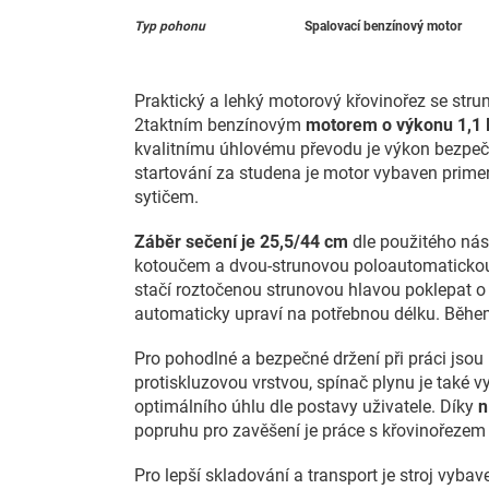
Typ pohonu
Spalovací benzínový motor
Praktický a lehký motorový křovinořez se str
2taktním benzínovým
motorem o výkonu 1,1 
kvalitnímu úhlovému převodu je výkon bezpečně
startování za studena je motor vybaven prim
sytičem.
Záběr sečení je 25,5/44 cm
dle použitého nás
kotoučem a dvou-strunovou poloautomatickou 
stačí roztočenou strunovou hlavou poklepat o
automaticky upraví na potřebnou délku. Během
Pro pohodlné a bezpečné držení při práci jso
protiskluzovou vrstvou, spínač plynu je také v
optimálního úhlu dle postavy uživatele. Díky
n
popruhu pro zavěšení je práce s křovinořezem 
Pro lepší skladování a transport je stroj vybaven