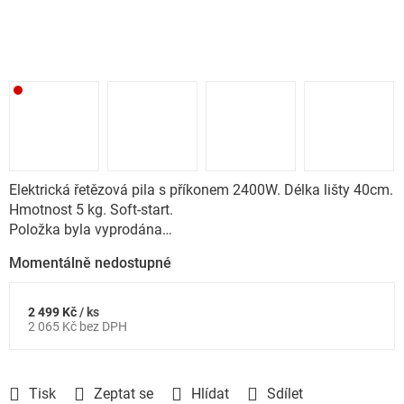
Elektrická řetězová pila s příkonem 2400W. Délka lišty 40cm.
Hmotnost 5 kg. Soft-start.
Položka byla vyprodána…
Momentálně nedostupné
2 499 Kč
/ ks
Měrná
2 065 Kč bez DPH
cena:
Tisk
Zeptat se
Hlídat
Sdílet