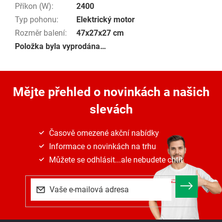
Příkon (W)
:
2400
Typ pohonu
:
Elektrický motor
Rozměr balení
:
47x27x27 cm
Položka byla vyprodána…
Mějte přehled o novinkách
a našich
slevách
Časově omezené akční nabídky
Informace o novinkách na trhu
Můžete se odhlásit...ale nebudete chtít