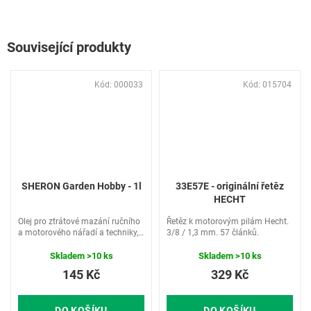
Související produkty
Kód:
000033
Kód:
015704
SHERON Garden Hobby - 1l
33E57E - originální řetěz
HECHT
Olej pro ztrátové mazání ručního
Řetěz k motorovým pilám Hecht.
a motorového nářadí a techniky,
3/8 / 1,3 mm. 57 článků.
vhodné pro sekačky, motorové
pily…
Skladem
>10 ks
Skladem
>10 ks
145 Kč
329 Kč
DO KOŠÍKU
DO KOŠÍKU