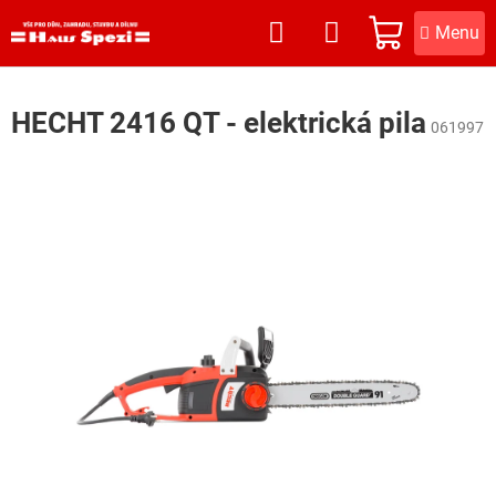
Přejít
na
NÁKUPNÍ
obsah
KOŠÍK
HECHT 2416 QT - elektrická pila
061997