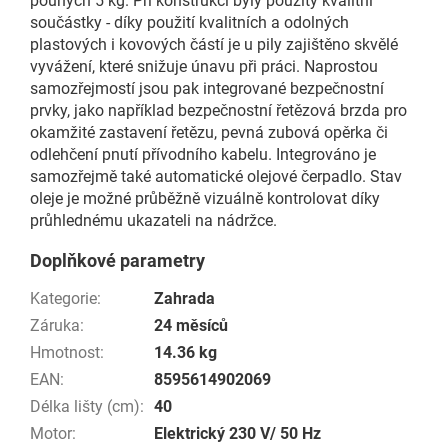
pouhých 5 kg. Při konstrukci byly použity kvalitní
součástky - díky použití kvalitních a odolných
plastových i kovových částí je u pily zajištěno skvělé
vyvážení, které snižuje únavu při práci. Naprostou
samozřejmostí jsou pak integrované bezpečnostní
prvky, jako například bezpečnostní řetězová brzda pro
okamžité zastavení řetězu, pevná zubová opěrka či
odlehčení pnutí přívodního kabelu. Integrováno je
samozřejmě také automatické olejové čerpadlo. Stav
oleje je možné průběžně vizuálně kontrolovat díky
průhlednému ukazateli na nádržce.
Doplňkové parametry
Kategorie
:
Zahrada
Záruka
:
24 měsíců
Hmotnost
:
14.36 kg
EAN
:
8595614902069
Délka lišty (cm)
:
40
Motor
:
Elektrický 230 V/ 50 Hz