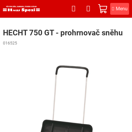
Přejít
na
NÁKUPNÍ
obsah
KOŠÍK
HECHT 750 GT - prohrnovač sněhu
016525