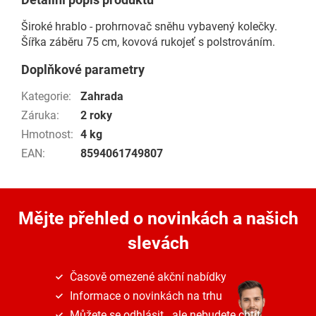
Široké hrablo - prohrnovač sněhu vybavený kolečky.
Šířka záběru 75 cm, kovová rukojeť s polstrováním.
Doplňkové parametry
Kategorie
:
Zahrada
Záruka
:
2 roky
Hmotnost
:
4 kg
EAN
:
8594061749807
Mějte přehled o novinkách
a našich
slevách
Časově omezené akční nabídky
Informace o novinkách na trhu
Můžete se odhlásit...ale nebudete chtít