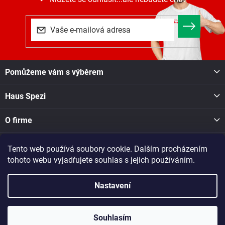
Z
Pomůžeme vám s výběrem
á
p
Haus Spezi
a
t
í
O firme
Tento web používá soubory cookie. Dalším procházením
Facebook
tohoto webu vyjadřujete souhlas s jejich používáním.
Nastavení
Copyright 2026
Haus Spezi shop
. Všechna práva vyhrazena.
Při nákupu v naší pobočce v Novém Městě na Moravě, Soškova
1550, se o dostupnosti zboží informujte na tel. čísle: 605 028 731
Souhlasím
nebo dotaz zašlete na e-mail: nmesto@raj-dreva.cz