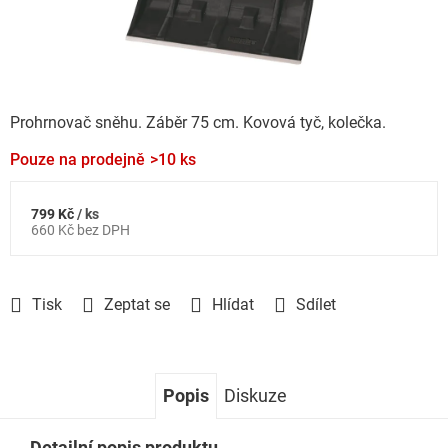
Prohrnovač sněhu. Záběr 75 cm. Kovová tyč, kolečka.
Pouze na prodejně
>10 ks
799 Kč
/ ks
Měrná
660 Kč bez DPH
cena:
Tisk
Zeptat se
Hlídat
Sdílet
Popis
Diskuze
Detailní popis produktu