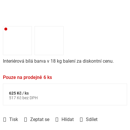
Interiérová bílá barva v 18 kg balení za diskontní cenu.
Pouze na prodejně
6 ks
625 Kč
/ ks
Měrná
517 Kč bez DPH
cena:
Tisk
Zeptat se
Hlídat
Sdílet