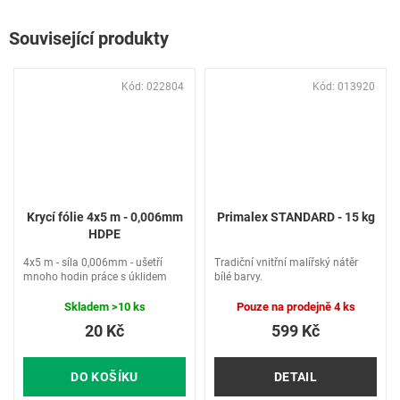
Související produkty
Kód:
022804
Kód:
013920
Krycí fólie 4x5 m - 0,006mm
Primalex STANDARD - 15 kg
HDPE
4x5 m - síla 0,006mm - ušetří
Tradiční vnitřní malířský nátěr
mnoho hodin práce s úklidem
bílé barvy.
Skladem
>10 ks
Pouze na prodejně
4 ks
20 Kč
599 Kč
DO KOŠÍKU
DETAIL