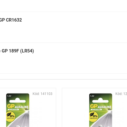
e GP CR1632
ie GP 189F (LR54)
Kód:
141103
Kód:
1