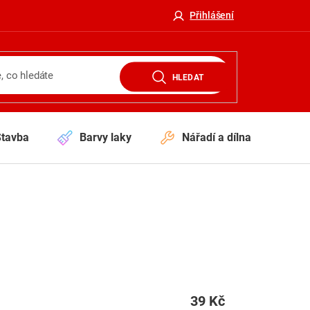
Přihlášení
HLEDAT
Stavba
Barvy laky
Nářadí a dílna
V
39 Kč