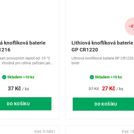
–2
á knoflíková baterie
Lithiová knoflíková baterie
1216
GP CR1220
zsah provozních teplot od -10 °C
Lithiová knoflíková baterie GP CR1220,
 Vhodná pro citlivá zařízení jako
blistr
inky, kalkulačky, záložní
í, autoalarmy, tlakoměry, dálkové
Skladem
>10 ks
Skladem
>10 ks
...
37 Kč
27 Kč
37 Kč
/ ks
/ ks
DO KOŠÍKU
DO KOŠÍKU
Kód:
016861
Kód:
1