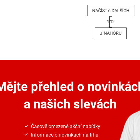
NAČÍST 6 DALŠÍCH
S
1
2
t
O
r
v
NAHORU
á
l
n
á
k
d
o
a
v
c
á
í
n
p
í
r
Mějte přehled o novinkác
v
k
y
a našich slevách
v
ý
p
i
s
Časově omezené akční nabídky
u
Informace o novinkách na trhu