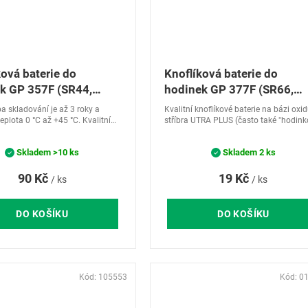
ková baterie do
Knoflíková baterie do
k GP 357F (SR44,
hodinek GP 377F (SR66,
4)
SR626)
a skladování je až 3 roky a
Kvalitní knoflíkové baterie na bázi oxi
lota 0 °C až +45 °C. Kvalitní
stříbra UTRA PLUS (často také "hodink
 baterie na bázi oxidu stříbra
baterie"). Jsou určeny zejména pro
 (často také "hodinkové
produkty vyžadující dlouhodobou výdrž
Skladem
>10 ks
Skladem
2 ks
 Jsou určeny...
různých...
90 Kč
19 Kč
/ ks
/ ks
DO KOŠÍKU
DO KOŠÍKU
Kód:
105553
Kód:
0