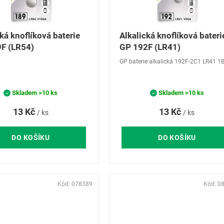
ká knoflíková baterie
Alkalická knoflíková bateri
F (LR54)
GP 192F (LR41)
GP baterie alkalická 192F-2C1 LR41 1
Skladem
>10 ks
Skladem
>10 ks
13 Kč
13 Kč
/ ks
/ ks
DO KOŠÍKU
DO KOŠÍKU
Kód:
078389
Kód:
0