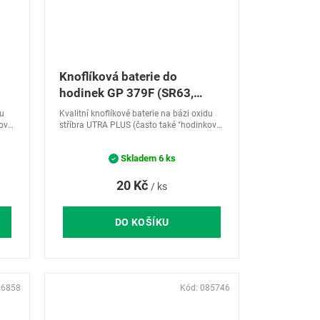
Knoflíková baterie do
hodinek GP 379F (SR63,
SR521)
du
Kvalitní knoflíkové baterie na bázi oxidu
ové
stříbra UTRA PLUS (často také "hodinkové
baterie"). Jsou určeny zejména pro
 při
produkty vyžadující dlouhodobou výdrž při
Skladem
6 ks
různých...
20 Kč
/ ks
DO KOŠÍKU
16858
Kód:
085746