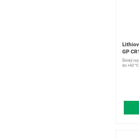
Lithiov
GP CR
Široký ro
do +60 °C.
např.: hod
podsvícen
ovladače a