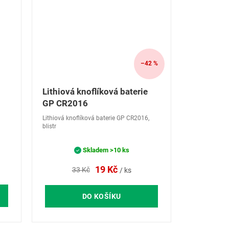
–42 %
Lithiová knoflíková baterie
GP CR2016
Lithiová knoflíková baterie GP CR2016,
blistr
Skladem
>10 ks
19 Kč
33 Kč
/ ks
DO KOŠÍKU