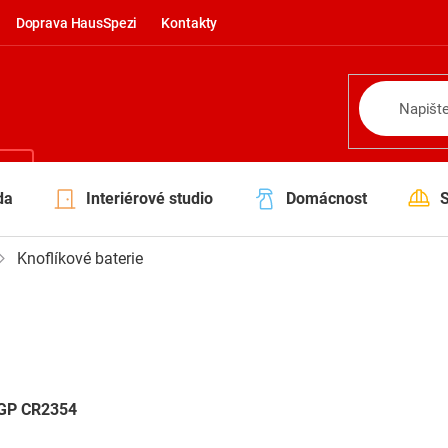
Doprava HausSpezi
Kontakty
NÍ
da
Interiérové studio
Domácnost
Knoflíkové baterie
e GP CR2354