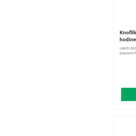
Knoflí
hodine
SR115
Jejich dob
pracovní tep
knoflíkové
UTRA PLUS
baterie").