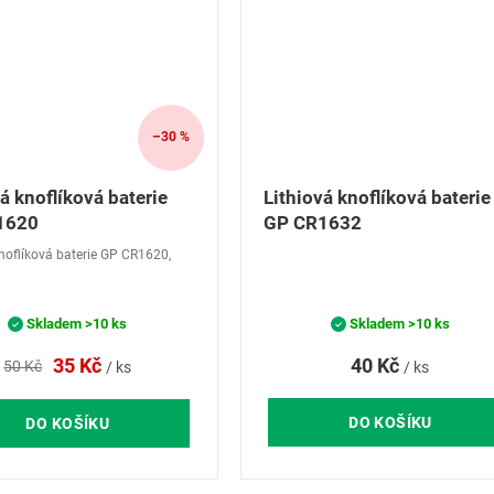
–30 %
á knoflíková baterie
Lithiová knoflíková baterie
1620
GP CR1632
knoflíková baterie GP CR1620,
Skladem
>10 ks
Skladem
>10 ks
40 Kč
35 Kč
50 Kč
/ ks
/ ks
DO KOŠÍKU
DO KOŠÍKU