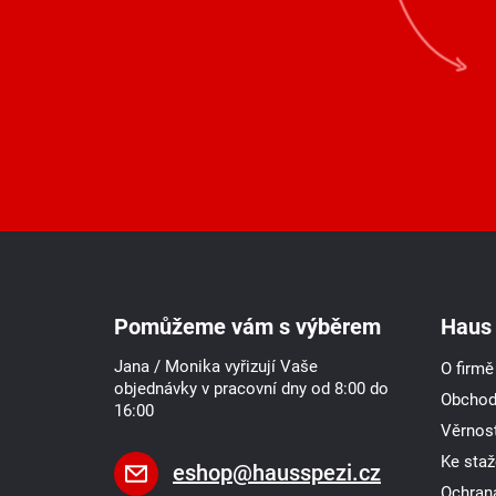
Z
á
p
a
Pomůžeme vám s výběrem
Haus 
t
í
Jana / Monika vyřizují Vaše
O firmě
objednávky v pracovní dny od 8:00 do
Obchod
16:00
Věrnost
Ke staž
eshop
@
hausspezi.cz
Ochran