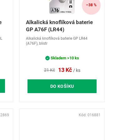
–38 %
e
Alkalická knoflíková baterie
GP A76F (LR44)
BL
Alkalická knoflíková baterie GP LR44
(A76F), blistr
Skladem
>10 ks
13 Kč
21 Kč
/ ks
DO KOŠÍKU
82869
Kód:
016881