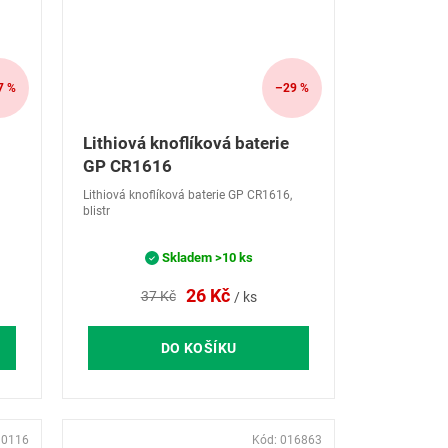
7 %
–29 %
Lithiová knoflíková baterie
GP CR1616
Lithiová knoflíková baterie GP CR1616,
blistr
Skladem
>10 ks
26 Kč
37 Kč
/ ks
DO KOŠÍKU
30116
Kód:
016863