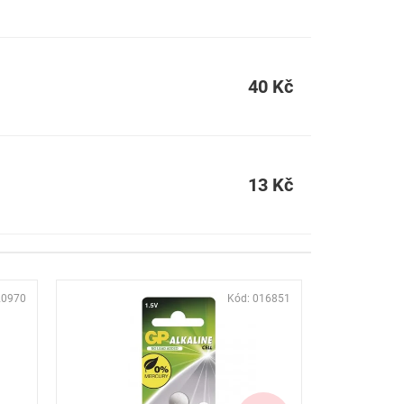
40 Kč
13 Kč
20970
Kód:
016851