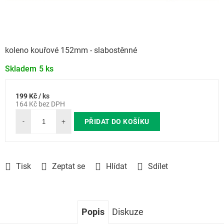
koleno kouřové 152mm - slabostěnné
Skladem
5 ks
199 Kč
/ ks
Měrná
164 Kč bez DPH
cena:
PŘIDAT DO KOŠÍKU
Tisk
Zeptat se
Hlídat
Sdílet
Popis
Diskuze