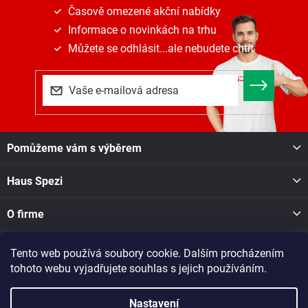
Časově omezené akční nabídky
Informace o novinkách na trhu
Můžete se odhlásit...ale nebudete chtít
Z
Pomůžeme vám s výběrem
á
p
Haus Spezi
a
t
í
O firme
Tento web používá soubory cookie. Dalším procházením
Facebook
tohoto webu vyjadřujete souhlas s jejich používáním.
Nastavení