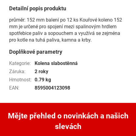
Detailní popis produktu
průměr: 152 mm balení po 12 ks Kouřové koleno 152
mm je určené pro spojení mezi spalinovým hrdlem
spotřebice paliv a sopouchem a využívá se zejména
pro kotle na tuhá paliva, kamna a krby.
Doplňkové parametry
Kategorie
:
Kolena slabostěnná
Záruka
:
2 roky
Hmotnost
:
0.79 kg
EAN
:
8595004123098
Mějte přehled o novinkách
a našich
slevách