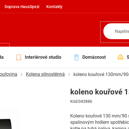
Doprava HausSpezi
Kontakty
NÍ
da
Interiérové studio
Domácnost
ouřovina
Kolena silnostěnná
koleno kouřové 130mm/90
koleno kouřové 
Kód:
043886
Koleno kouřové 130 mm/90 st.
spalinovým hrdlem spotřebic
kotle na tuhá paliva, kamna a