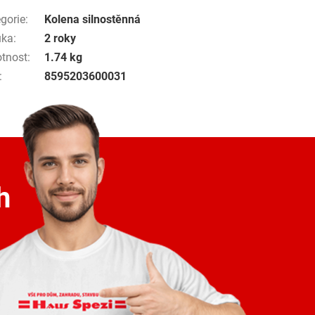
gorie
:
Kolena silnostěnná
uka
:
2 roky
tnost
:
1.74 kg
:
8595203600031
h