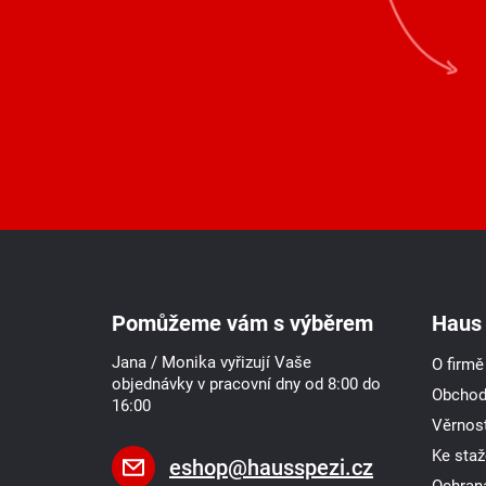
Z
á
p
a
Pomůžeme vám s výběrem
Haus 
t
í
Jana / Monika vyřizují Vaše
O firmě
objednávky v pracovní dny od 8:00 do
Obchod
16:00
Věrnost
Ke staž
eshop
@
hausspezi.cz