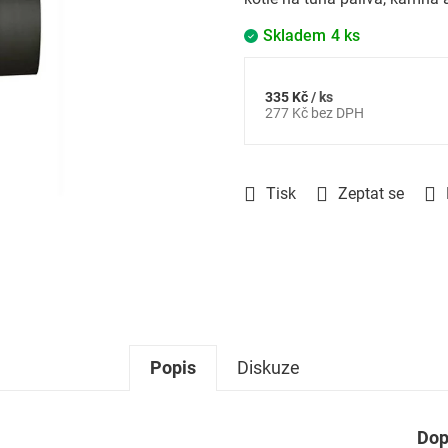
Skladem
4 ks
335 Kč
/ ks
Měrná
277 Kč bez DPH
cena:
Tisk
Zeptat se
Popis
Diskuze
Dop