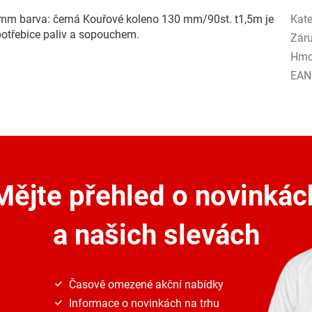
5 mm barva: černá Kouřové koleno 130 mm/90st. t1,5m je
Kate
potřebice paliv a sopouchem.
Zár
Hmo
EAN
Mějte přehled o novinkác
a našich slevách
Časově omezené akční nabídky
Informace o novinkách na trhu