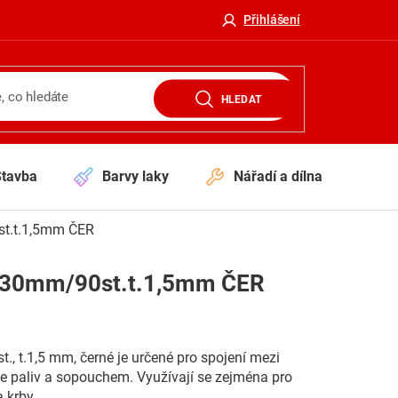
Přihlášení
HLEDAT
Stavba
Barvy laky
Nářadí a dílna
V
st.t.1,5mm ČER
130mm/90st.t.1,5mm ČER
, t.1,5 mm, černé je určené pro spojení mezi
e paliv a sopouchem. Využívají se zejména pro
 krby.