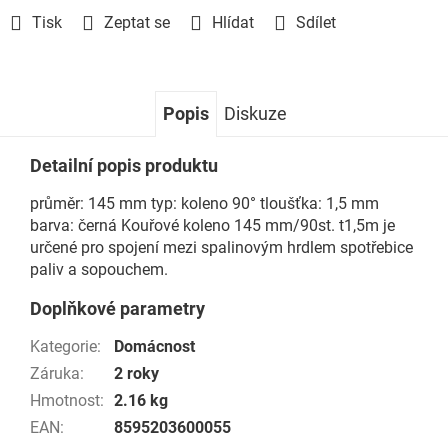
Tisk
Zeptat se
Hlídat
Sdílet
Popis
Diskuze
Detailní popis produktu
průměr: 145 mm typ: koleno 90° tloušťka: 1,5 mm
barva: černá Kouřové koleno 145 mm/90st. t1,5m je
určené pro spojení mezi spalinovým hrdlem spotřebice
paliv a sopouchem.
Doplňkové parametry
Kategorie
:
Domácnost
Záruka
:
2 roky
Hmotnost
:
2.16 kg
EAN
:
8595203600055