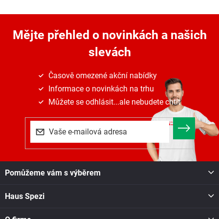
Mějte přehled o novinkách
a našich
slevách
Časově omezené akční nabídky
Informace o novinkách na trhu
Můžete se odhlásit...ale nebudete chtít
Z
Pomůžeme vám s výběrem
á
p
Haus Spezi
a
t