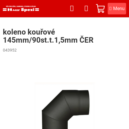
Přejít
na
NÁKUPNÍ
obsah
KOŠÍK
koleno kouřové
145mm/90st.t.1,5mm ČER
043952