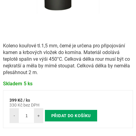
Koleno kouřové tl.1,5 mm, černé je určena pro připojování
kamen a krbových vložek do komína. Materiál odolává
teplotě spalin ve výši 450°C. Celková délka rour musí být co
nejkratší a měla by mírně stoupat. Celková délka by neměla
přesáhnout 2 m.
Skladem
5 ks
399 Kč
/ ks
Měrná
330 Kč bez DPH
cena:
PŘIDAT DO KOŠÍKU