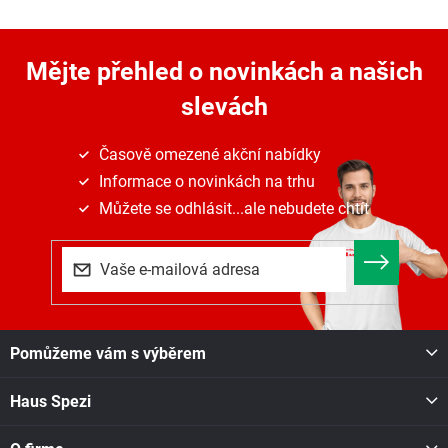
Mějte přehled o novinkách
a našich
slevách
Časově omezené akční nabídky
Informace o novinkách na trhu
Můžete se odhlásit...ale nebudete chtít
Z
Pomůžeme vám s výběrem
á
p
Haus Spezi
a
t