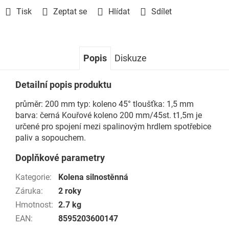
Tisk
Zeptat se
Hlídat
Sdílet
Popis
Diskuze
Detailní popis produktu
průměr: 200 mm typ: koleno 45° tloušťka: 1,5 mm
barva: černá Kouřové koleno 200 mm/45st. t1,5m je
určené pro spojení mezi spalinovým hrdlem spotřebice
paliv a sopouchem.
Doplňkové parametry
Kategorie
:
Kolena silnostěnná
Záruka
:
2 roky
Hmotnost
:
2.7 kg
EAN
:
8595203600147