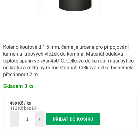
Koleno kouřové tl.1,5 mm, černé je určena pro připojování
kamen a krbových vložek do komína. Materiál odolává
teplotě spalin ve výši 450°C. Celková délka rour musí být co
nejkratší a měla by mírně stoupat. Celková délka by neměla
přesáhnout 2 m.
Skladem
3 ks
499 Kč
/ ks
Měrná
412 Kč bez DPH
cena:
PŘIDAT DO KOŠÍKU