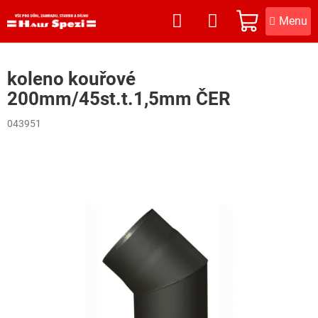
Přejít
na
NÁKUPNÍ
obsah
KOŠÍK
koleno kouřové
200mm/45st.t.1,5mm ČER
043951