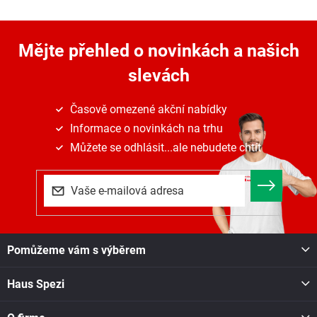
Mějte přehled o novinkách
a našich
slevách
Časově omezené akční nabídky
Informace o novinkách na trhu
Můžete se odhlásit...ale nebudete chtít
Z
Pomůžeme vám s výběrem
á
p
Haus Spezi
a
t