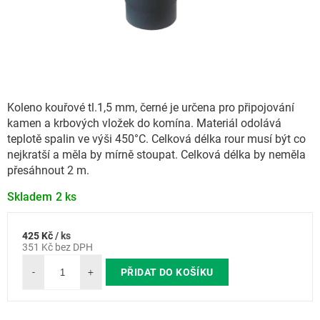
Koleno kouřové tl.1,5 mm, černé je určena pro připojování
kamen a krbových vložek do komína. Materiál odolává
teplotě spalin ve výši 450°C. Celková délka rour musí být co
nejkratší a měla by mírně stoupat. Celková délka by neměla
přesáhnout 2 m.
Skladem
2 ks
425 Kč
/ ks
Měrná
351 Kč bez DPH
cena:
PŘIDAT DO KOŠÍKU