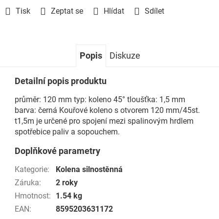
Tisk
Zeptat se
Hlídat
Sdílet
Popis
Diskuze
Detailní popis produktu
průměr: 120 mm typ: koleno 45° tloušťka: 1,5 mm
barva: černá Kouřové koleno s otvorem 120 mm/45st.
t1,5m je určené pro spojení mezi spalinovým hrdlem
spotřebice paliv a sopouchem.
Doplňkové parametry
Kategorie
:
Kolena silnostěnná
Záruka
:
2 roky
Hmotnost
:
1.54 kg
EAN
:
8595203631172