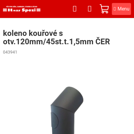
Přejít
na
NÁKUPNÍ
obsah
KOŠÍK
koleno kouřové s
otv.120mm/45st.t.1,5mm ČER
043941