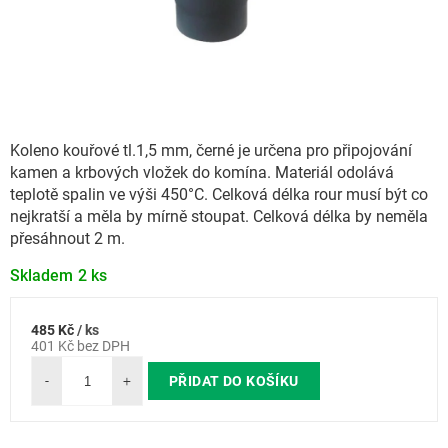
Koleno kouřové tl.1,5 mm, černé je určena pro připojování
kamen a krbových vložek do komína. Materiál odolává
teplotě spalin ve výši 450°C. Celková délka rour musí být co
nejkratší a měla by mírně stoupat. Celková délka by neměla
přesáhnout 2 m.
Skladem
2 ks
485 Kč
/ ks
Měrná
401 Kč bez DPH
cena:
PŘIDAT DO KOŠÍKU