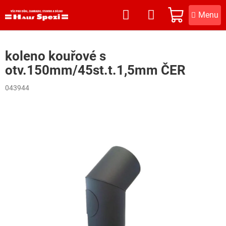
Přejít
na
NÁKUPNÍ
obsah
KOŠÍK
koleno kouřové s
otv.150mm/45st.t.1,5mm ČER
043944