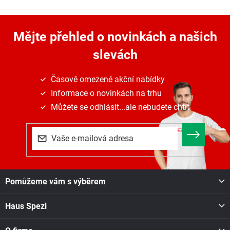
Mějte přehled o novinkách
a našich
slevách
Časově omezené akční nabídky
Informace o novinkách na trhu
Můžete se odhlásit...ale nebudete chtít
Z
Pomůžeme vám s výběrem
á
p
Haus Spezi
a
t