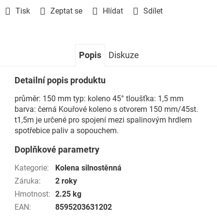
Tisk
Zeptat se
Hlídat
Sdílet
Popis
Diskuze
Detailní popis produktu
průměr: 150 mm typ: koleno 45° tloušťka: 1,5 mm
barva: černá Kouřové koleno s otvorem 150 mm/45st.
t1,5m je určené pro spojení mezi spalinovým hrdlem
spotřebice paliv a sopouchem.
Doplňkové parametry
Kategorie
:
Kolena silnostěnná
Záruka
:
2 roky
Hmotnost
:
2.25 kg
EAN
:
8595203631202