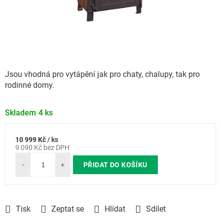
Jsou vhodná pro vytápění jak pro chaty, chalupy, tak pro
rodinné domy.
Skladem
4 ks
10 999 Kč
/ ks
Měrná
9 090 Kč bez DPH
cena:
PŘIDAT DO KOŠÍKU
Tisk
Zeptat se
Hlídat
Sdílet