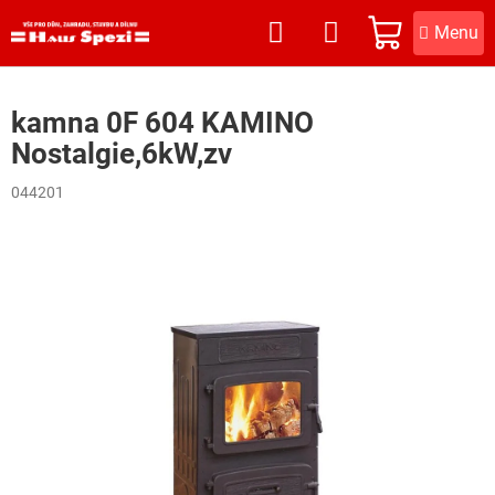
Přejít
na
NÁKUPNÍ
obsah
KOŠÍK
kamna 0F 604 KAMINO
Nostalgie,6kW,zv
044201