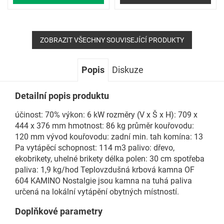
ZOBRAZIT VŠECHNY SOUVISEJÍCÍ PRODUKTY
Popis
Diskuze
Detailní popis produktu
účinost: 70% výkon: 6 kW rozměry (V x Š x H): 709 x
444 x 376 mm hmotnost: 86 kg průměr kouřovodu:
120 mm vývod kouřovodu: zadní min. tah komína: 13
Pa vytápěcí schopnost: 114 m3 palivo: dřevo,
ekobrikety, uhelné brikety délka polen: 30 cm spotřeba
paliva: 1,9 kg/hod Teplovzdušná krbová kamna OF
604 KAMINO Nostalgie jsou kamna na tuhá paliva
určená na lokální vytápění obytných místností.
Doplňkové parametry