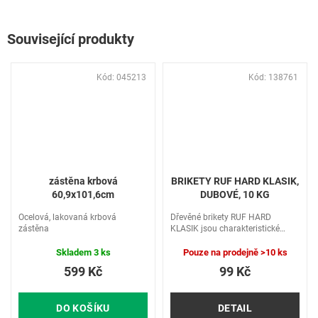
Související produkty
Kód:
045213
Kód:
138761
zástěna krbová
BRIKETY RUF HARD KLASIK,
60,9x101,6cm
DUBOVÉ, 10 KG
Ocelová, lakovaná krbová
Dřevěné brikety RUF HARD
zástěna
KLASIK jsou charakteristické
výběrovou dřevní hmotou...
Skladem
3 ks
Pouze na prodejně
>10 ks
599 Kč
99 Kč
DO KOŠÍKU
DETAIL