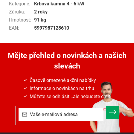
Kategorie
:
Krbová kamna 4 - 6 kW
Záruka
:
2 roky
Hmotnost
:
91 kg
EAN
:
5997987128610
Mějte přehled o novinkách
a našich
slevách
Časově omezené akční nabídky
Informace o novinkách na trhu
Můžete se odhlásit...ale nebudete chtít