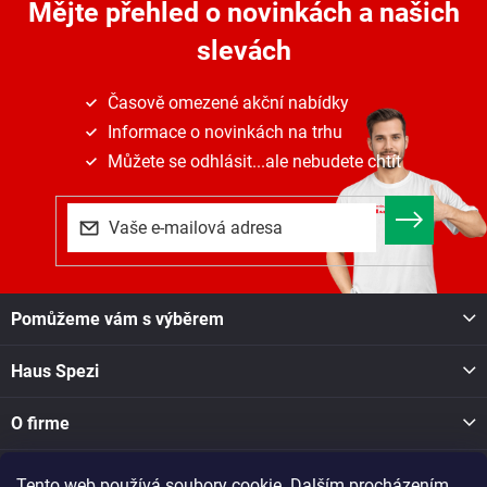
Mějte přehled o novinkách
a našich
slevách
Časově omezené akční nabídky
Informace o novinkách na trhu
Můžete se odhlásit...ale nebudete chtít
Z
Pomůžeme vám s výběrem
á
p
Haus Spezi
a
t
í
O firme
Tento web používá soubory cookie. Dalším procházením