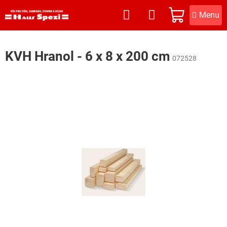
Přejít
na
NÁKUPNÍ
obsah
KOŠÍK
KVH Hranol - 6 x 8 x 200 cm
072528