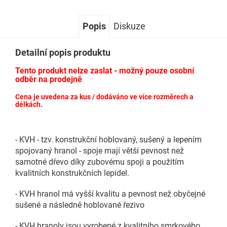
Popis
Diskuze
Detailní popis produktu
Tento produkt nelze zaslat - možný pouze osobní
odběr na prodejně
Cena je uvedena za kus / dodáváno ve více rozměrech a
délkách.
- KVH - tzv. konstrukční hoblovaný, sušený a lepením
spojovaný hranol - spoje mají větší pevnost než
samotné dřevo díky zubovému spoji a použitím
kvalitních konstrukčních lepidel.
- KVH hranol má vyšší kvalitu a pevnost než obyčejné
sušené a následně hoblované řezivo
- KVH hranoly jsou vyrobené z kvalitního smrkového