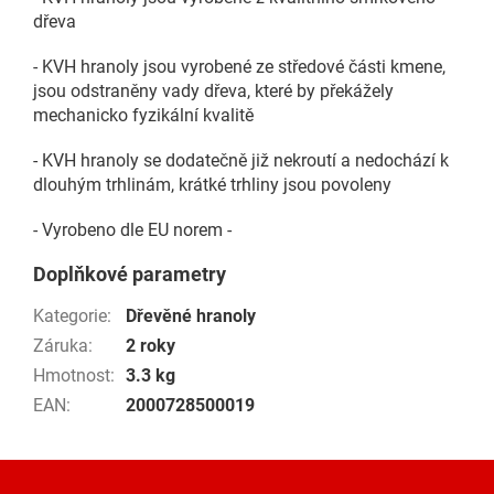
dřeva
- KVH hranoly jsou vyrobené ze středové části kmene,
jsou odstraněny vady dřeva, které by překážely
mechanicko fyzikální kvalitě
- KVH hranoly se dodatečně již nekroutí a nedochází k
dlouhým trhlinám, krátké trhliny jsou povoleny
- Vyrobeno dle EU norem -
Doplňkové parametry
Kategorie
:
Dřevěné hranoly
Záruka
:
2 roky
Hmotnost
:
3.3 kg
EAN
:
2000728500019