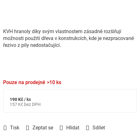
KVH hranoly díky svým vlastnostem zásadně rozšiřují
možnosti použití dřeva v konstrukcích, kde je nezpracované
řezivo z pily nedostačující.
Pouze na prodejně
>10 ks
190 Kč
/ ks
Měrná
157 Kč bez DPH
cena:
Tisk
Zeptat se
Hlídat
Sdílet