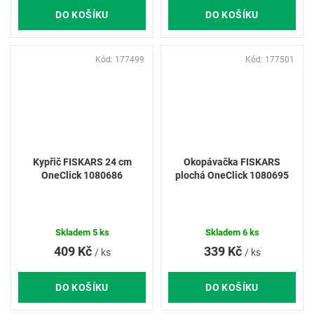
DO KOŠÍKU
DO KOŠÍKU
Kód:
177499
Kód:
177501
Kypřič FISKARS 24 cm
Okopávačka FISKARS
OneClick 1080686
plochá OneClick 1080695
Skladem
5 ks
Skladem
6 ks
409 Kč
339 Kč
/ ks
/ ks
DO KOŠÍKU
DO KOŠÍKU