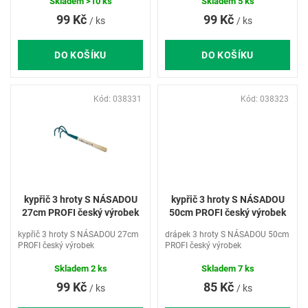
ů
protiskluzová rukojeť.
Skladem
>10 ks
Skladem
5 ks
99 Kč
99 Kč
/ ks
/ ks
DO KOŠÍKU
DO KOŠÍKU
Kód:
038331
Kód:
038323
kypřič 3 hroty S NÁSADOU
kypřič 3 hroty S NÁSADOU
27cm PROFI český výrobek
50cm PROFI český výrobek
kypřič 3 hroty S NÁSADOU 27cm
drápek 3 hroty S NÁSADOU 50cm
PROFI český výrobek
PROFI český výrobek
Skladem
2 ks
Skladem
7 ks
99 Kč
85 Kč
/ ks
/ ks