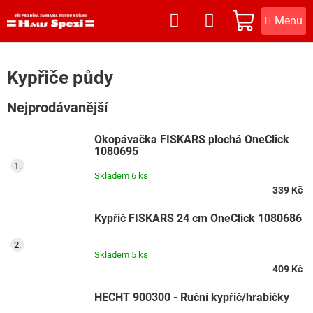
Přejít
na
NÁKUPNÍ
obsah
KOŠÍK
Kypřiče půdy
Nejprodávanější
Okopávačka FISKARS plochá OneClick
1080695
Skladem
6 ks
339 Kč
Kypřič FISKARS 24 cm OneClick 1080686
Skladem
5 ks
409 Kč
HECHT 900300 - Ruční kypřič/hrabičky