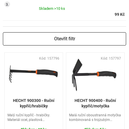
Skladem
>10 ks
99 Kč
Otevřít filtr
V
Kód:
157796
Kód:
157797
ý
p
i
s
p
r
o
HECHT 900300 - Ruční
HECHT 900400 - Ruční
d
kypřič/hrabičky
kypřič/motyčka
u
Malý ruční kypřič - hrabičky.
Malá ruční oboustranná motyčka
k
Materiál ocel, plastová
kombinovaná s trojzubým
t
protiskluzová rukojeť.
kypřičem. Materiál ocel, plastová