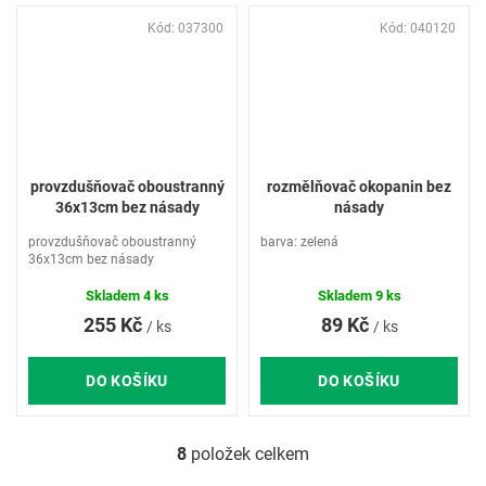
Kód:
037300
Kód:
040120
provzdušňovač oboustranný
rozmělňovač okopanin bez
36x13cm bez násady
násady
provzdušňovač oboustranný
barva: zelená
36x13cm bez násady
Skladem
4 ks
Skladem
9 ks
255 Kč
89 Kč
/ ks
/ ks
DO KOŠÍKU
DO KOŠÍKU
8
položek celkem
O
v