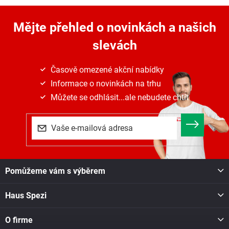
l
á
Mějte přehled o novinkách
a našich
d
a
slevách
c
í
p
Časově omezené akční nabídky
r
Informace o novinkách na trhu
v
k
Můžete se odhlásit...ale nebudete chtít
y
v
ý
p
i
s
Z
u
Pomůžeme vám s výběrem
á
p
Haus Spezi
a
t
í
O firme