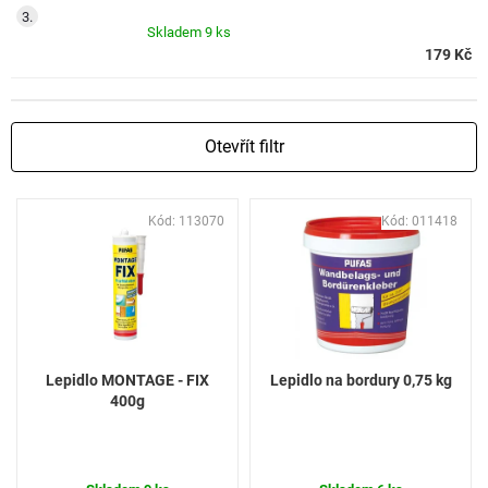
Skladem
9 ks
179 Kč
Otevřít filtr
V
Kód:
113070
Kód:
011418
ý
p
i
s
p
r
o
Lepidlo MONTAGE - FIX
Lepidlo na bordury 0,75 kg
d
400g
u
k
t