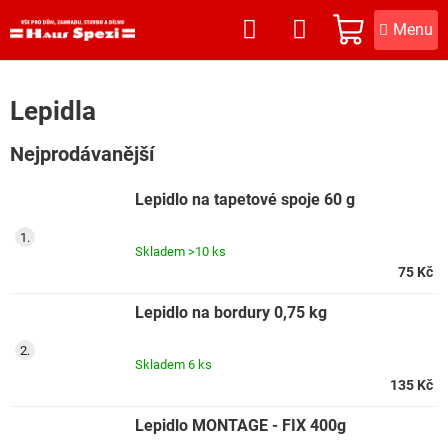
Přejít
na
NÁKUPNÍ
obsah
KOŠÍK
Lepidla
Nejprodávanější
Lepidlo na tapetové spoje 60 g
Skladem
>10 ks
75 Kč
Lepidlo na bordury 0,75 kg
Skladem
6 ks
135 Kč
Lepidlo MONTAGE - FIX 400g