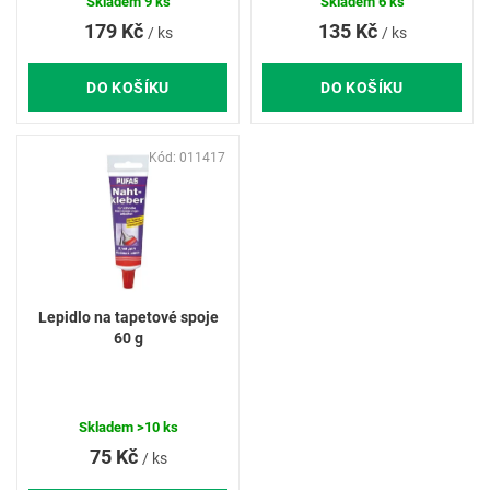
ů
Skladem
9 ks
Skladem
6 ks
179 Kč
135 Kč
/ ks
/ ks
DO KOŠÍKU
DO KOŠÍKU
Kód:
011417
Lepidlo na tapetové spoje
60 g
Skladem
>10 ks
75 Kč
/ ks