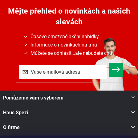
Mějte přehled o novinkách
a našich
slevách
Časově omezené akční nabídky
Informace o novinkách na trhu
Můžete se odhlásit...ale nebudete chtít
Z
Pomůžeme vám s výběrem
á
p
Haus Spezi
a
t
í
O firme