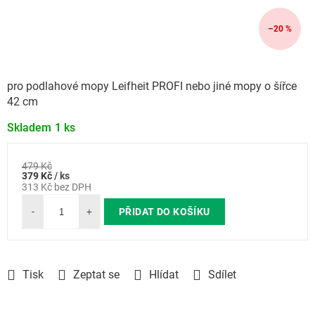
–20 %
pro podlahové mopy Leifheit PROFI nebo jiné mopy o šířce
42 cm
Skladem
1 ks
479 Kč
Měrná
379 Kč
/ ks
cena:
313 Kč bez DPH
PŘIDAT DO KOŠÍKU
Tisk
Zeptat se
Hlídat
Sdílet