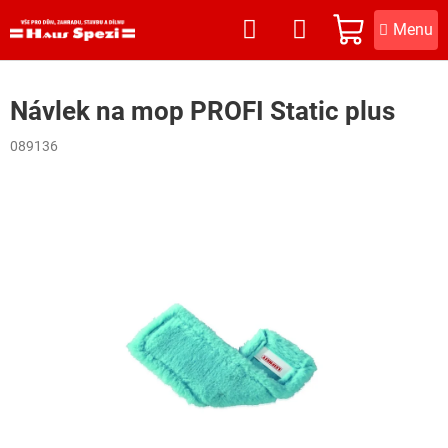
Přejít
na
NÁKUPNÍ
obsah
KOŠÍK
Návlek na mop PROFI Static plus
089136