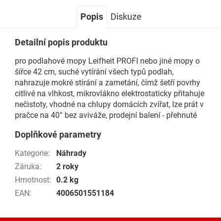
Popis
Diskuze
Detailní popis produktu
pro podlahové mopy Leifheit PROFI nebo jiné mopy o
šířce 42 cm, suché vytírání všech typů podlah,
nahrazuje mokré stírání a zametání, čímž šetří povrhy
citlivé na vlhkost, mikrovlákno elektrostaticky přitahuje
nečistoty, vhodné na chlupy domácích zvířat, lze prát v
pračce na 40° bez aviváže, prodejní balení - přehnuté
Doplňkové parametry
Kategorie
:
Náhrady
Záruka
:
2 roky
Hmotnost
:
0.2 kg
EAN
:
4006501551184