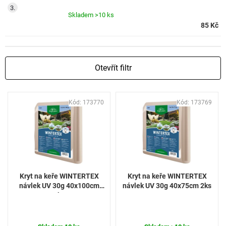
Skladem
>10 ks
85 Kč
Otevřít filtr
V
Kód:
173770
Kód:
173769
ý
p
i
s
p
r
o
Kryt na keře WINTERTEX
Kryt na keře WINTERTEX
d
návlek UV 30g 40x100cm
návlek UV 30g 40x75cm 2ks
u
2ks
k
t