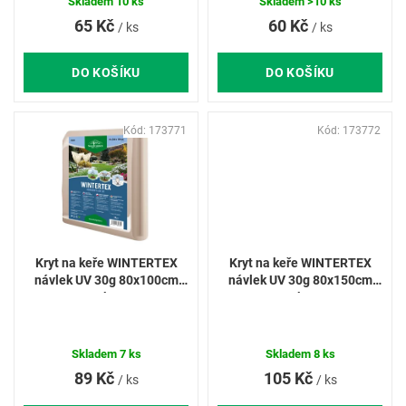
ů
Skladem
10 ks
Skladem
>10 ks
65 Kč
60 Kč
/ ks
/ ks
DO KOŠÍKU
DO KOŠÍKU
Kód:
173771
Kód:
173772
Kryt na keře WINTERTEX
Kryt na keře WINTERTEX
návlek UV 30g 80x100cm
návlek UV 30g 80x150cm
2ks
2ks
Skladem
7 ks
Skladem
8 ks
89 Kč
105 Kč
/ ks
/ ks