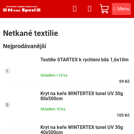
Přejít
na
NÁKUPNÍ
obsah
KOŠÍK
Netkané textilie
Nejprodávanější
Textilie STARTEX k rychlení bílá 1,6x10m
Skladem
>10 ks
59 Kč
Kryt na keře WINTERTEX tunel UV 30g
80x500cm
Skladem
10 ks
105 Kč
Kryt na keře WINTERTEX tunel UV 30g
40x500cm