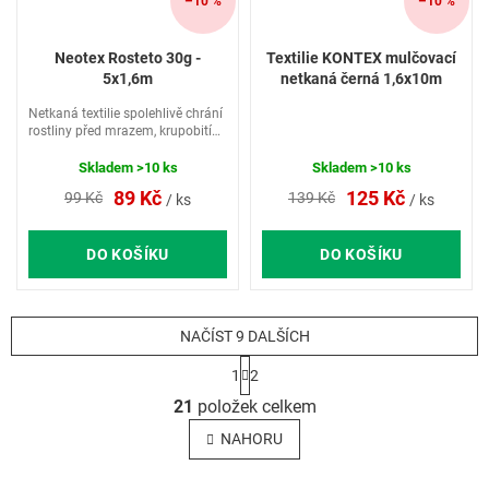
–10 %
–10 %
Neotex Rosteto 30g -
Textilie KONTEX mulčovací
5x1,6m
netkaná černá 1,6x10m
Netkaná textilie spolehlivě chrání
rostliny před mrazem, krupobitím,
nárazem větru, sluncem.
Skladem
>10 ks
Skladem
>10 ks
89 Kč
125 Kč
99 Kč
139 Kč
/ ks
/ ks
DO KOŠÍKU
DO KOŠÍKU
NAČÍST 9 DALŠÍCH
S
1
2
t
O
r
21
položek celkem
v
á
l
n
NAHORU
k
á
o
d