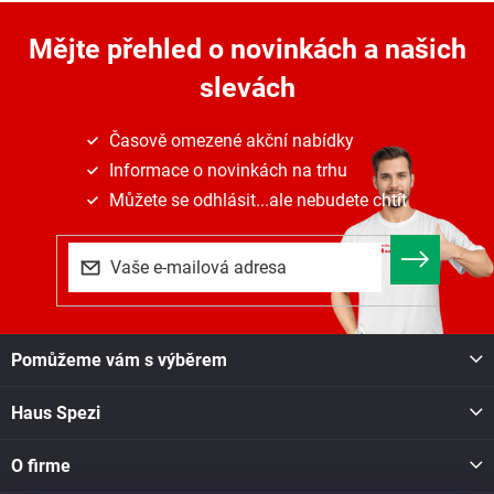
v
a
á
c
n
Mějte přehled o novinkách
a našich
í
í
p
slevách
r
v
k
Časově omezené akční nabídky
y
Informace o novinkách na trhu
v
ý
Můžete se odhlásit...ale nebudete chtít
p
i
s
u
Z
Pomůžeme vám s výběrem
á
p
Haus Spezi
a
t
í
O firme